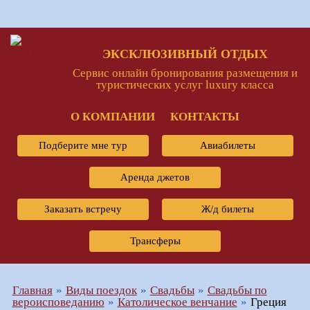
ЭКСКЛЮЗИВНЫЙ ОТДЫХ
Сервис онлайн бронирования размещения и
туристических услуг luxury класса
О КОМПАНИИ
КОНТАКТЫ
Подберите мне тур
Авиабилеты
Аренда джетов
Заказать встречу
Ж/д билеты
Трансферы
Главная
Виды поездок
Свадьбы
Свадьбы по
вероисповеданию
Католическое венчание
Греция