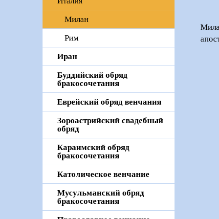
Италия
Милан
Мила
Рим
апос
Иран
Буддийский обряд
бракосочетания
Еврейский обряд венчания
Зороастрийский свадебный
обряд
Караимский обряд
бракосочетания
Католическое венчание
Мусульманский обряд
бракосочетания