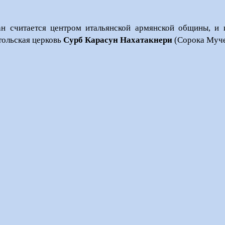
н считается центром итальянской армянской общины, и 
тольская церковь
Сурб Карасун Нахатакнери
(Сорока Мучен