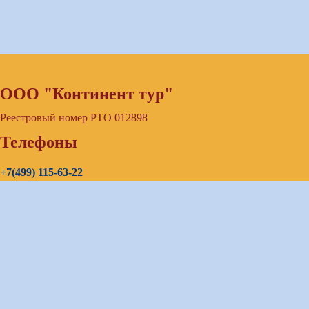
ООО "Континент тур"
Реестровый номер РТО 012898
Телефоны
+7(499) 115-63-22
+7(903) 726-85-20
+7(967) 192-00-14
E-mail
continenttours@rambler.ru
Skype звонок (бесплатно)