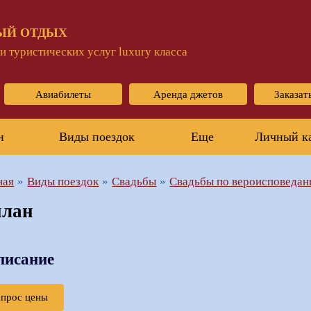
ЫЙ ОТДЫХ
 туристических услуг luxury класса
Авиабилеты
Аренда джетов
Заказат
н
Виды поездок
Еще
Личный к
ная
Виды поездок
Свадьбы
Свадьбы по вероисповеда
лан
писание
апрос цены