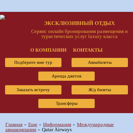
ЭКСКЛЮЗИВНЫЙ ОТДЫХ
Сервис онлайн бронирования размещения и
туристических услуг luxury класса
О КОМПАНИИ
КОНТАКТЫ
Подберите мне тур
Авиабилеты
Аренда джетов
Заказать встречу
Ж/д билеты
Трансферы
Главная
Еще
Информация
Международные
авиакомпании
Qatar Airways