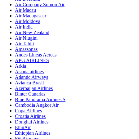
Air Company Somon Air
Air Macau
Air Madagascar
Air Moldova
Air India
Air New Zealand
Air Niugini
Air Tahiti
Amaszonas
Andes Lineas Aereas
APG AIRLINES
Arkia
Asiana airlines
Atlantic Airways
Avianca Brasil
Azerbaijan Airlines
Binter Canarias
Blue Panorama Airlines S
Cambodia Angkor Air
Copa Airlines
Croatia Airlines
Donghai Airlines
EllinAir
Ethiopian Airlines
Fiji Airways