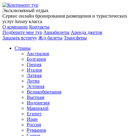
Эксклюзивный отдых
Сервис онлайн бронирования размещения и туристических
услуг luxury класса
О компании
Контакты
Подберите мне тур
Авиабилеты
Аренда джетов
Заказать встречу
Ж/д билеты
Трансферы
Страны
Австралия
Болгария
Греция
Италия
Латвия
Литва
Эстония
Великобритания
Вьетнам
Индонезия
Маврикий
Египет
Иран
Россия
Румыния
Сирия