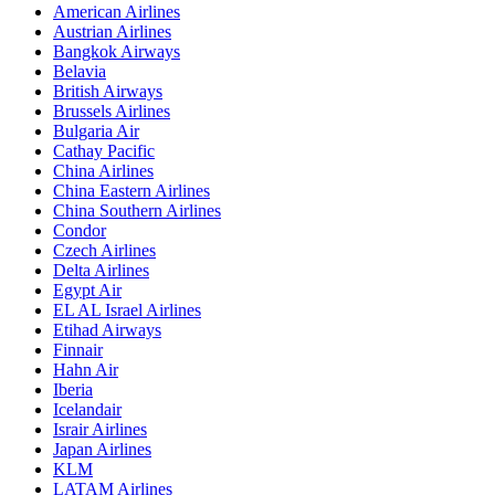
American Airlines
Austrian Airlines
Bangkok Airways
Belavia
British Airways
Brussels Airlines
Bulgaria Air
Cathay Pacific
China Airlines
China Eastern Airlines
China Southern Airlines
Condor
Czech Airlines
Delta Airlines
Egypt Air
EL AL Israel Airlines
Etihad Airways
Finnair
Hahn Air
Iberia
Icelandair
Israir Airlines
Japan Airlines
KLM
LATAM Airlines