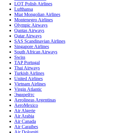
LOT Polish Airlines
Lufthansa
Miat Mongolian Airlines
Montenegro Airlines
Olympic Airways
Qantas Airways
Qatar Airways
SAS Scandinavian Airlines
Singapore Airlines
South African Airways
Swiss
TAP Portugal
Thai Airways
Turkish Airlines
United Airlines
Vietnam Airlines
Virgin Atlantic
Эмирейтс
Aerolineas Argentinas
AeroMexico
Air Algerie
Air Arabia
Air Canada
Air Caraibes
Air Dolomiti