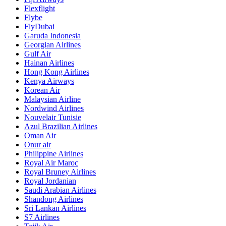
Flexflight
Flybe
FlyDubai
Garuda Indonesia
Georgian Airlines
Gulf Air
Hainan Airlines
Hong Kong Airlines
Kenya Airways
Korean Air
Malaysian Airline
Nordwind Airlines
Nouvelair Tunisie
Azul Brazilian Airlines
Oman Air
Onur air
Philippine Airlines
Royal Air Maroc
Royal Bruney Airlines
Royal Jordanian
Saudi Arabian Airlines
Shandong Airlines
Sri Lankan Airlines
S7 Airlines