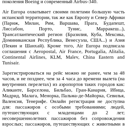
поколения Boeing и современный Airbus-340.
Air Europa охватывает своими полетами большую часть
испанской территории, так же как Европу и Север Африки
(Париж, Милан, Рим, Варшава, Прага, Будапешт,
Лиссабон, Порто, Тунис, Марракеш...),
Трансатлантический регион (Бразилия, Куба, Мексика,
Доминиканская Республика, Венесуэла, США...) и Азия
(Пекин и Шанхай). Кроме того, Air Europa подписала
соглашения с Aeropostal, Air France, Portugalia, Alitalia,
Continental Airlines, KLM, Malev, China Eastern and
Tunisair.
Зарегистрироваться на рейс можно не ранее, чем за 48
часов, и не позднее, чем за 4 часа до времени вылета (на
внутренних перелетах) из аэропортов таких городов как:
Аликанте, Барселона, Бильбао, Гран-Канария, Ибица,
Мадрид, Малага, Менорка, Пальма-де-Майорка, Севилья,
Валенсия, Тенерифе. Онлайн регистрация не доступна
для: пассажиров с особыми требованиями; людей,
путешествующих с младенцами до 2 лет;
несовершеннолетних пассажиров без сопровождения
взрослых; пассажиров, путешествующих с животными в