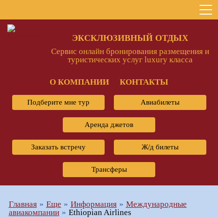
ЭКСКЛЮЗИВНЫЙ ОТДЫХ
Сервис онлайн бронирования размещения и
туристических услуг luxury класса
О КОМПАНИИ
КОНТАКТЫ
Подберите мне тур
Авиабилеты
Аренда джетов
Заказать встречу
Ж/д билеты
Трансферы
Главная
Еще
Информация
Международные
авиакомпании
Ethiopian Airlines