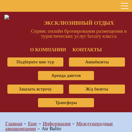
ЭКСКЛЮЗИВНЫЙ ОТДЫХ
Сервис онлайн бронирования размещения и
туристических услуг luxury класса
О КОМПАНИИ
КОНТАКТЫ
Подберите мне тур
Авиабилеты
Аренда джетов
Заказать встречу
Ж/д билеты
Трансферы
Главная
Еще
Информация
Международные
авиакомпании
Air Baltic