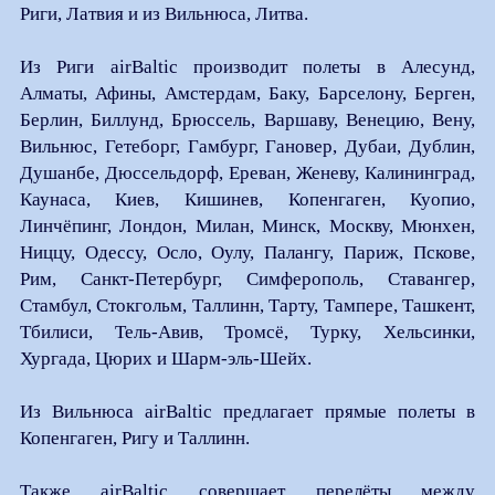
Риги, Латвия и из Вильнюса, Литва.
Из Риги airBaltic производит полеты в Алесунд,
Алматы, Афины, Амстердам, Баку, Барселону, Берген,
Берлин, Биллунд, Брюссель, Варшаву, Венецию, Вену,
Вильнюс, Гетеборг, Гамбург, Гановер, Дубаи, Дублин,
Душанбе, Дюссельдорф, Ереван, Женеву, Калининград,
Каунаса, Киев, Кишинев, Копенгаген, Куопио,
Линчёпинг, Лондон, Милан, Минск, Москву, Мюнхен,
Ниццу, Одессу, Осло, Оулу, Палангу, Париж, Пскове,
Рим, Санкт-Петербург, Симферополь, Ставангер,
Стамбул, Стокгольм, Таллинн, Тарту, Тампере, Ташкент,
Тбилиси, Тель-Авив, Тромсё, Турку, Хельсинки,
Хургада, Цюрих и Шарм-эль-Шейх.
Из Вильнюса airBaltic предлагает прямые полеты в
Копенгаген, Ригу и Таллинн.
Также airBaltic совершает перелёты между