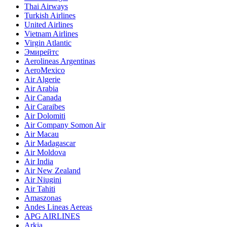
Thai Airways
Turkish Airlines
United Airlines
Vietnam Airlines
Virgin Atlantic
Эмирейтс
Aerolineas Argentinas
AeroMexico
Air Algerie
Air Arabia
Air Canada
Air Caraibes
Air Dolomiti
Air Company Somon Air
Air Macau
Air Madagascar
Air Moldova
Air India
Air New Zealand
Air Niugini
Air Tahiti
Amaszonas
Andes Lineas Aereas
APG AIRLINES
Arkia