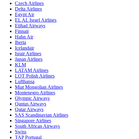
Czech Airlines
Delta Airlines
Egypt Air
EL AL Israel Airlines
Etihad Airways
Finnair
Hahn Air
Iberia
Icelandair
Israir Airlines
Japan Airlines
KLM
LATAM Airlines
LOT Polish Airlines
Lufthansa
Miat Mongolian Airlines
Montenegro Airlines
Olympic Airways
Qantas Airways
Qatar Airways
SAS Scandinavian Airlines
Singapore Airlines
South African Airways
Swiss
TAP Portugal