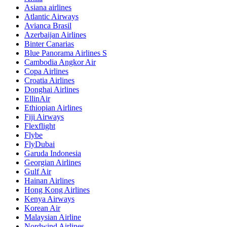
Asiana airlines
Atlantic Airways
Avianca Brasil
Azerbaijan Airlines
Binter Canarias
Blue Panorama Airlines S
Cambodia Angkor Air
Copa Airlines
Croatia Airlines
Donghai Airlines
EllinAir
Ethiopian Airlines
Fiji Airways
Flexflight
Flybe
FlyDubai
Garuda Indonesia
Georgian Airlines
Gulf Air
Hainan Airlines
Hong Kong Airlines
Kenya Airways
Korean Air
Malaysian Airline
Nordwind Airlines