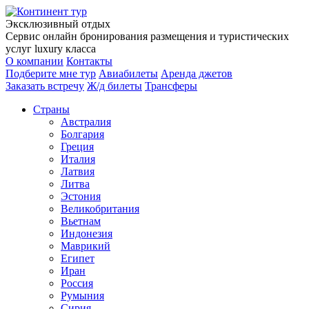
Эксклюзивный отдых
Сервис онлайн бронирования размещения и туристических
услуг luxury класса
О компании
Контакты
Подберите мне тур
Авиабилеты
Аренда джетов
Заказать встречу
Ж/д билеты
Трансферы
Страны
Австралия
Болгария
Греция
Италия
Латвия
Литва
Эстония
Великобритания
Вьетнам
Индонезия
Маврикий
Египет
Иран
Россия
Румыния
Сирия