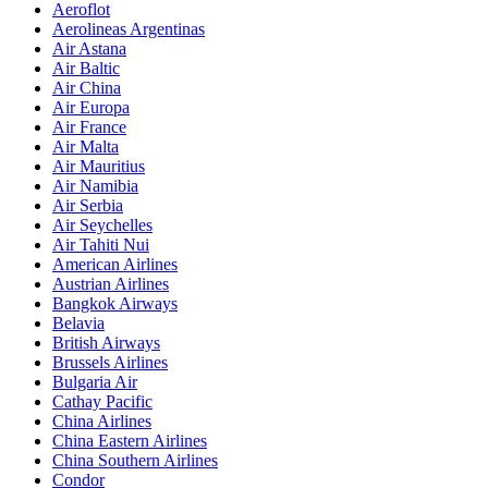
Aeroflot
Aerolineas Argentinas
Air Astana
Air Baltic
Air China
Air Europa
Air France
Air Malta
Air Mauritius
Air Namibia
Air Serbia
Air Seychelles
Air Tahiti Nui
American Airlines
Austrian Airlines
Bangkok Airways
Belavia
British Airways
Brussels Airlines
Bulgaria Air
Cathay Pacific
China Airlines
China Eastern Airlines
China Southern Airlines
Condor