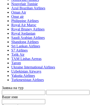
Nouvelair Tunisie
Azul Brazilian Airlines
Oman Air
Onur air
Philippine Airlines
Royal Air Maroc
Royal Bruney Airlines
Royal Jordanian
Saudi Arabian Airlines
Shandong Airlines
Sri Lankan Airlines
S7 Airlines
Tajik Air
TAM Linhas Aereas
Tarom
Ukraine International Airlines
Uzbekistan Airways
Yakutia Airlines
Turkmenistan Airlines
Заявка на тур
Ваше имя