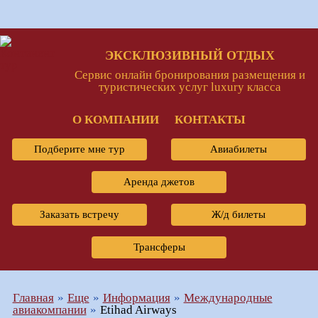
ЭКСКЛЮЗИВНЫЙ ОТДЫХ
Сервис онлайн бронирования размещения и
туристических услуг luxury класса
О КОМПАНИИ
КОНТАКТЫ
Подберите мне тур
Авиабилеты
Аренда джетов
Заказать встречу
Ж/д билеты
Трансферы
Главная
Еще
Информация
Международные
авиакомпании
Etihad Airways