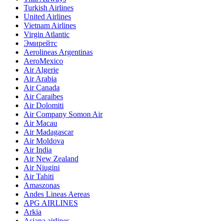
Turkish Airlines
United Airlines
Vietnam Airlines
Virgin Atlantic
Эмирейтс
Aerolineas Argentinas
AeroMexico
Air Algerie
Air Arabia
Air Canada
Air Caraibes
Air Dolomiti
Air Company Somon Air
Air Macau
Air Madagascar
Air Moldova
Air India
Air New Zealand
Air Niugini
Air Tahiti
Amaszonas
Andes Lineas Aereas
APG AIRLINES
Arkia
Asiana airlines