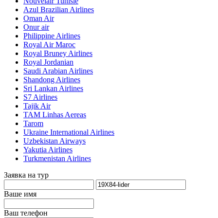
Nouvelair Tunisie
Azul Brazilian Airlines
Oman Air
Onur air
Philippine Airlines
Royal Air Maroc
Royal Bruney Airlines
Royal Jordanian
Saudi Arabian Airlines
Shandong Airlines
Sri Lankan Airlines
S7 Airlines
Tajik Air
TAM Linhas Aereas
Tarom
Ukraine International Airlines
Uzbekistan Airways
Yakutia Airlines
Turkmenistan Airlines
Заявка на тур
Ваше имя
Ваш телефон