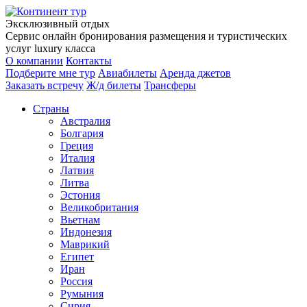
Эксклюзивный отдых
Сервис онлайн бронирования размещения и туристических
услуг luxury класса
О компании
Контакты
Подберите мне тур
Авиабилеты
Аренда джетов
Заказать встречу
Ж/д билеты
Трансферы
Страны
Австралия
Болгария
Греция
Италия
Латвия
Литва
Эстония
Великобритания
Вьетнам
Индонезия
Маврикий
Египет
Иран
Россия
Румыния
Сирия