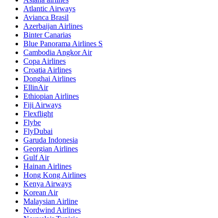
Atlantic Airways
Avianca Brasil
Azerbaijan Airlines
Binter Canarias
Blue Panorama Airlines S
Cambodia Angkor Air
Copa Airlines
Croatia Airlines
Donghai Airlines
EllinAir
Ethiopian Airlines
Fiji Airways
Flexflight
Flybe
FlyDubai
Garuda Indonesia
Georgian Airlines
Gulf Air
Hainan Airlines
Hong Kong Airlines
Kenya Airways
Korean Air
Malaysian Airline
Nordwind Airlines