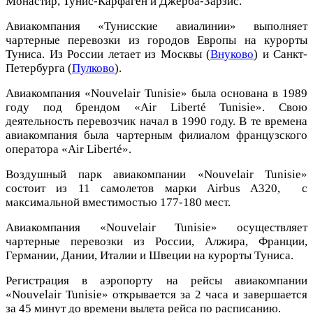
Монастир, Тунис-Карфаген и Джерба-Зарзис.
Авиакомпания «Тунисские авиалинии» выполняет
чартерные перевозки из городов Европы на курорты
Туниса. Из России летает из Москвы (
Внуково
) и Санкт-
Петербурга (
Пулково
).
Авиакомпания «Nouvelair Tunisie» была основана в 1989
году под брендом «Air Liberté Tunisie». Свою
деятельность перевозчик начал в 1990 году. В те времена
авиакомпания была чартерным филиалом французского
оператора «Air Liberté».
Воздушный парк авиакомпании «Nouvelair Tunisie»
состоит из 11 самолетов марки Airbus A320, с
максимальной вместимостью 177-180 мест.
Авиакомпания «Nouvelair Tunisie» осуществляет
чартерные перевозки из России, Алжира, Франции,
Германии, Дании, Италии и Швеции на курорты Туниса.
Регистрация в аэропорту на рейсы авиакомпании
«Nouvelair Tunisie» открывается за 2 часа и завершается
за 45 минут до времени вылета рейса по расписанию.