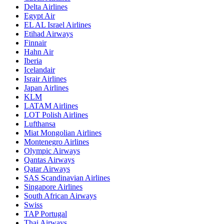
Delta Airlines
Egypt Air
EL AL Israel Airlines
Etihad Airways
Finnair
Hahn Air
Iberia
Icelandair
Israir Airlines
Japan Airlines
KLM
LATAM Airlines
LOT Polish Airlines
Lufthansa
Miat Mongolian Airlines
Montenegro Airlines
Olympic Airways
Qantas Airways
Qatar Airways
SAS Scandinavian Airlines
Singapore Airlines
South African Airways
Swiss
TAP Portugal
Thai Airways