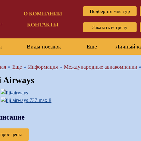
Подберите мне тур
О КОМПАНИИ
г
КОНТАКТЫ
Заказать встречу
н
Виды поездок
Еще
Личный к
ная
Еще
Информация
Международные авиакомпании
ji Airways
писание
апрос цены