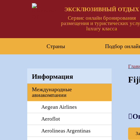
ЭКСКЛЮЗИВНЫЙ ОТДЫХ
Сервис онлайн бронирования
размещения и туристических услу
luxury класса
Страны
Подбор онлай
Глав
Информация
Fi
Международные
авиакомпании
Aegean Airlines
О
Aeroflot
Aerolineas Argentinas
З