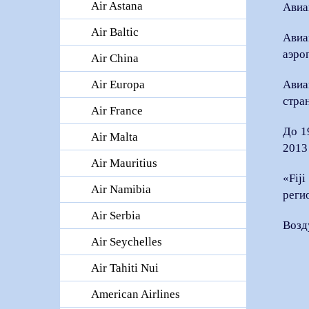
Air Astana
Авиа
Air Baltic
Авиа
аэро
Air China
Авиа
Air Europa
стра
Air France
До 1
Air Malta
2013
Air Mauritius
«Fij
Air Namibia
реги
Air Serbia
Возд
Air Seychelles
Air Tahiti Nui
American Airlines