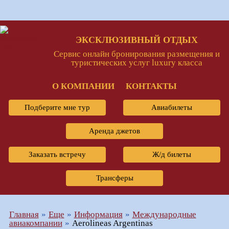
ЭКСКЛЮЗИВНЫЙ ОТДЫХ
Сервис онлайн бронирования размещения и
туристических услуг luxury класса
О КОМПАНИИ
КОНТАКТЫ
Подберите мне тур
Авиабилеты
Аренда джетов
Заказать встречу
Ж/д билеты
Трансферы
Главная
Еще
Информация
Международные
авиакомпании
Aerolineas Argentinas