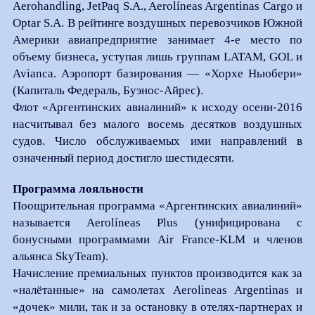
Aerohandling, JetPaq S.A., Aerolíneas Argentinas Cargo и
Optar S.A. В рейтинге воздушных перевозчиков Южной
Америки авиапредприятие занимает 4-е место по
объему бизнеса, уступая лишь группам LATAM, GOL и
Avianca. Аэропорт базирования — «Хорхе Ньюбери»
(Капиталь Федераль, Буэнос-Айрес).
Флот «Аргентинских авиалиний» к исходу осени-2016
насчитывал без малого восемь десятков воздушных
судов. Число обслуживаемых ими направлений в
означенный период достигло шестидесяти.
Программа лояльности
Поощрительная программа «Аргентинских авиалиний»
называется Aerolíneas Plus (унифицирована с
бонусными программами Air France-KLM и членов
альянса SkyTeam).
Начисление премиальных пунктов производится как за
«налётанные» на самолетах Aerolineas Argentinas и
«дочек» мили, так и за остановку в отелях-партнерах и