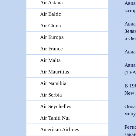
Air Astana
Авиа
кото
Air Baltic
Авиа
Air China
Зела
Air Europa
и Ок
Air France
Авиа
Air Malta
Авиа
Air Mauritius
(TEA
Air Namibia
В 19
New 
Air Serbia
Онла
Air Seychelles
мину
Air Tahiti Nui
Реги
American Airlines
зака