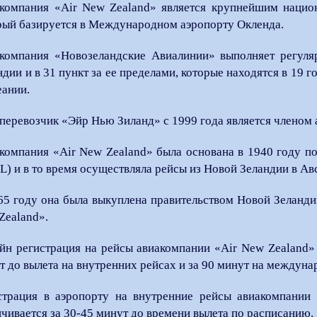
компания «Air New Zealand» является крупнейшим нацио
рый базируется в Международном аэропорту Окленда.
компания «Новозеландские Авиалинии» выполняет регуля
ндии и в 31 пункт за ее пределами, которые находятся в 19
еании.
перевозчик «Эйр Нью Зиланд» с 1999 года является членом ал
компания «Air New Zealand» была основана в 1940 году п
L) и в то время осуществляла рейсы из Новой Зеландии в Ав
65 году она была выкуплена правительством Новой Зеландии
Zealand».
йн регистрация на рейсы авиакомпании «Air New Zealand» н
т до вылета на внутренних рейсах и за 90 минут на междуна
страция в аэропорту на внутренние рейсы авиакомпании 
нчивается за 30-45 минут до времени вылета по расписанию.