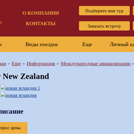
Подберите мне тур
О КОМПАНИИ
г
КОНТАКТЫ
Заказать встречу
н
Виды поездок
Еще
Личный к
ная
Еще
Информация
Международные авиакомпании
r New Zealand
писание
апрос цены