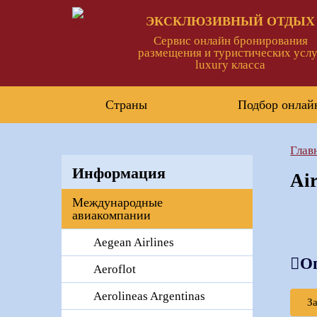
ЭКСКЛЮЗИВНЫЙ ОТДЫХ
Сервис онлайн бронирования
размещения и туристических услу
luxury класса
Страны
Подбор онлай
Глав
Информация
Ai
Международные
авиакомпании
Aegean Airlines
О
Aeroflot
Aerolineas Argentinas
З