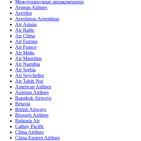
Международные авиакомпании
Aegean Airlines
Aeroflot
Aerolineas Argentinas
Air Astana
Air Baltic
Air China
Air Europa
Air France
Air Malta
Air Mauritius
Air Namibia
Air Serbia
Air Seychelles
Air Tahiti Nui
American Airlines
Austrian Airlines
Bangkok Airways
Belavia
British Airways
Brussels Airlines
Bulgaria Air
Cathay Pacific
China Airlines
China Eastern Airlines