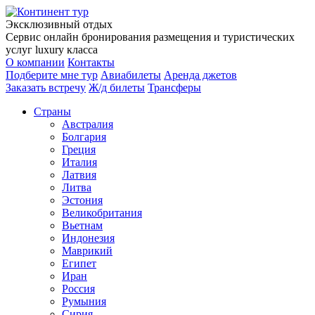
Эксклюзивный отдых
Сервис онлайн бронирования размещения и туристических
услуг luxury класса
О компании
Контакты
Подберите мне тур
Авиабилеты
Аренда джетов
Заказать встречу
Ж/д билеты
Трансферы
Страны
Австралия
Болгария
Греция
Италия
Латвия
Литва
Эстония
Великобритания
Вьетнам
Индонезия
Маврикий
Египет
Иран
Россия
Румыния
Сирия