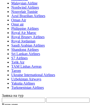
Malaysian Airline
Nordwind Airlines
Nouvelair Tunisie
Azul Brazilian Airlines
Oman Air
Onur air
Philippine Airlines
Royal Air Maroc
Royal Bruney Airlines
Royal Jordanian
Saudi Arabian Airlines
Shandong Airlines
Sri Lankan Airlines
S7 Airlines
Tajik Air
TAM Linhas Aereas
Tarom
Ukraine International Airlines
Uzbekistan Airways
Yakutia Airlines
Turkmenistan Airlines
Заявка на тур
Ваше имя