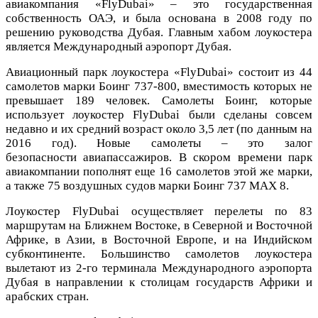
авиакомпания «FlyDubai» – это государственная
собственность ОАЭ, и была основана в 2008 году по
решению руководства Дубая. Главным хабом лоукостера
является Международный аэропорт Дубая.
Авиационный парк лоукостера «FlyDubai» состоит из 44
самолетов марки Боинг 737-800, вместимость которых не
превышает 189 человек. Самолеты Боинг, которые
использует лоукостер FlyDubai были сделаны совсем
недавно и их средний возраст около 3,5 лет (по данным на
2016 год). Новые самолеты – это залог
безопасности авиапассажиров. В скором времени парк
авиакомпании пополнят еще 16 самолетов этой же марки,
а также 75 воздушных судов марки Боинг 737 MAX 8.
Лоукостер FlyDubai осуществляет перелеты по 83
маршрутам на Ближнем Востоке, в Северной и Восточной
Африке, в Азии, в Восточной Европе, и на Индийском
субконтиненте. Большинство самолетов лоукостера
вылетают из 2-го терминала Международного аэропорта
Дубая в направлении к столицам государств Африки и
арабских стран.