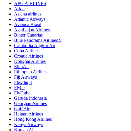
APG AIRLINES
Arkia
Asiana airlines
Atlantic Airways
Avianca Brasil
Azerbaijan Airlines
Binter Canarias
Blue Panorama Airlines S
Cambodia Angkor Air
Copa Airlines
Croatia Airlines
Donghai Airlines
EllinAir
Ethiopian Airlines
Fiji Airways
Flexflight
Flybe
FlyDubai
Garuda Indonesia
Georgian Airlines
Gulf Air
Hainan Airlines
Hong Kong Airlines
Kenya Airways
Korean Air