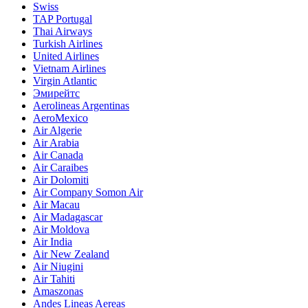
Swiss
TAP Portugal
Thai Airways
Turkish Airlines
United Airlines
Vietnam Airlines
Virgin Atlantic
Эмирейтс
Aerolineas Argentinas
AeroMexico
Air Algerie
Air Arabia
Air Canada
Air Caraibes
Air Dolomiti
Air Company Somon Air
Air Macau
Air Madagascar
Air Moldova
Air India
Air New Zealand
Air Niugini
Air Tahiti
Amaszonas
Andes Lineas Aereas