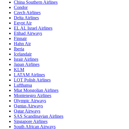
China Southern Airlines
Condor
Czech Airlines
Delta Airlines
Egypt Air
EL AL Israel Airlines
Etihad Airways
Finnair
Hahn Air
Iberia
Icelandair
Israir Airlines
Japan Airlines
KLM
LATAM Airlines
LOT Polish Airlines
Lufthansa
Miat Mongolian Airlines
Montenegro Airlines
Olympic Airways
Qantas Airways
Qatar Airways
SAS Scandinavian Airlines
Singapore Airlines
South African Airways