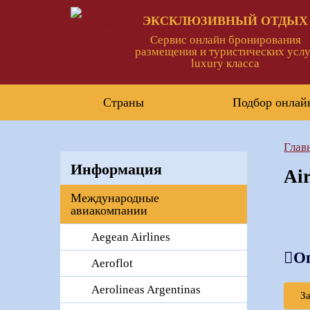
ЭКСКЛЮЗИВНЫЙ ОТДЫХ
Сервис онлайн бронирования
размещения и туристических услу
luxury класса
Страны
Подбор онлай
Глав
Информация
Air
Международные
авиакомпании
Aegean Airlines
О
Aeroflot
Aerolineas Argentinas
З