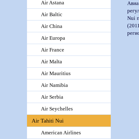
Air Astana
Авиа
регу
Air Baltic
Nui 
(201
Air China
реги
Air Europa
Air France
Air Malta
Air Mauritius
Air Namibia
Air Serbia
Air Seychelles
Air Tahiti Nui
American Airlines