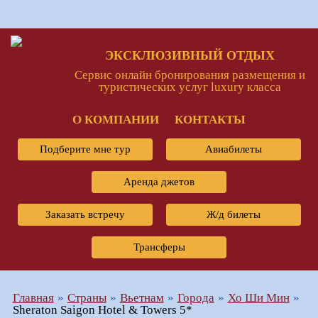
ЭКСКЛЮЗИВНЫЙ ОТДЫХ
Сервис онлайн бронирования размещения и
туристических услуг luxury класса
О КОМПАНИИ
КОНТАКТЫ
Подберите мне тур
Авиабилеты
Аренда джетов
Заказать встречу
Ж/д билеты
Трансферы
Главная
Страны
Вьетнам
Города
Хо Ши Мин
Sheraton Saigon Hotel & Towers 5*