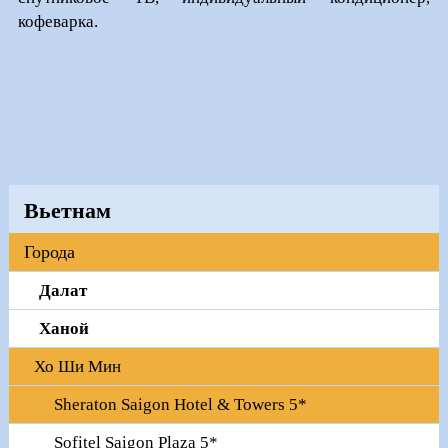
кофеварка.
Вьетнам
Города
Далат
Ханой
Хо Ши Мин
Sheraton Saigon Hotel & Towers 5*
Sofitel Saigon Plaza 5*