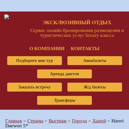
ЭКСКЛЮЗИВНЫЙ ОТДЫХ
Сервис онлайн бронирования размещения и
туристических услуг luxury класса
О КОМПАНИИ
КОНТАКТЫ
Подберите мне тур
Авиабилеты
Аренда джетов
Заказать встречу
Ж/д билеты
Трансферы
Главная
Страны
Вьетнам
Города
Ханой
Hanoi
Daewoo 5*