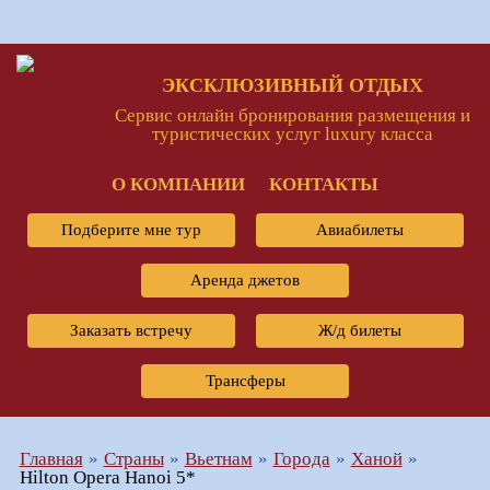
ЭКСКЛЮЗИВНЫЙ ОТДЫХ
Сервис онлайн бронирования размещения и
туристических услуг luxury класса
О КОМПАНИИ
КОНТАКТЫ
Подберите мне тур
Авиабилеты
Аренда джетов
Заказать встречу
Ж/д билеты
Трансферы
Главная
Страны
Вьетнам
Города
Ханой
Hilton Opera Hanoi 5*