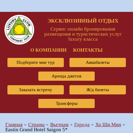
ЭКСКЛЮЗИВНЫЙ ОТДЫХ
Сервис онлайн бронирования
размещения и туристических услуг
luxury класса
О КОМПАНИИ
КОНТАКТЫ
Подберите мне тур
Авиабилеты
Аренда джетов
Заказать встречу
Ж/д билеты
Трансферы
Главная
Страны
Вьетнам
Города
Хо Ши Мин
Eastin Grand Hotel Saigon 5*