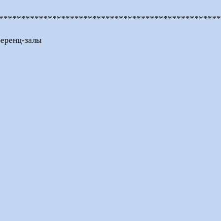
*************************************************
еренц-залы