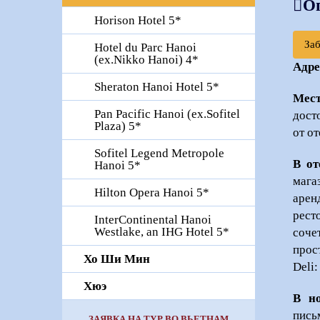
О
Horison Hotel 5*
За
Hotel du Parc Hanoi
(ex.Nikko Hanoi) 4*
Адре
Sheraton Hanoi Hotel 5*
Мес
Pan Pacific Hanoi (ex.Sofitel
дост
Plaza) 5*
от о
Sofitel Legend Metropole
В от
Hanoi 5*
мага
Hilton Opera Hanoi 5*
арен
рест
InterContinental Hanoi
Westlake, an IHG Hotel 5*
соче
прос
Хо Ши Мин
Deli
Хюэ
В н
пись
ЗАЯВКА НА ТУР ВО ВЬЕТНАМ