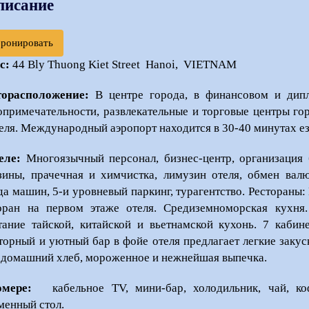
писание
бронировать
с:
44 Bly Thuong Kiet Street Hanoi, VIETNAM
торасположение:
В центре города, в финансовом и дип
опримечательности, развлекательные и торговые центры го
теля. Международный аэропорт находится в 30-40 минутах езд
еле:
Многоязычный персонал, бизнес-центр, организация 
зины, прачечная и химчистка, лимузин отеля, обмен вал
да машин, 5-и уровневый паркинг, турагентство. Рестораны:
оран на первом этаже отеля. Средиземноморская кухня. 
тание тайской, китайской и вьетнамской кухонь. 7 каби
торный и уютный бар в фойе отеля предлагает легкие закус
: домашний хлеб, мороженное и нежнейшая выпечка.
омере:
кабельное TV, мини-бар, холодильник, чай, коф
менный стол.