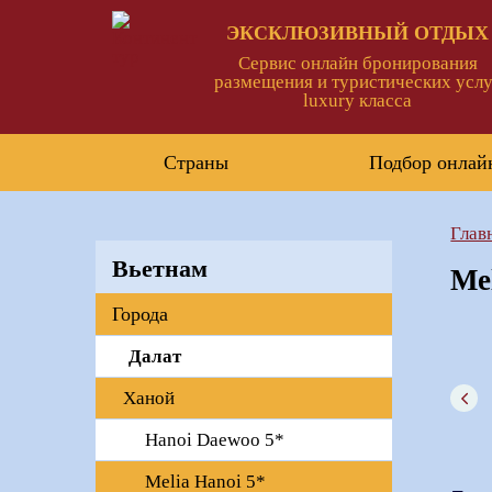
ЭКСКЛЮЗИВНЫЙ ОТДЫХ
Сервис онлайн бронирования
размещения и туристических услу
luxury класса
Страны
Подбор онлай
Глав
Вьетнам
Me
Города
Далат
Ханой
Hanoi Daewoo 5*
Melia Hanoi 5*