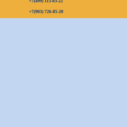
+7(499) 115-63-22
+7(903) 726-85-20
+7(967) 192-00-14
E-mail
continenttours@rambler.ru
Skype звонок (бесплатно)
Заказать звонок
Оставить заявку:
bron_continent@mail.ru
Бронирование:
bron_continent@mail.ru
Визовый отдел:
visa_continent@mail.ru
Общие вопросы:
continent-tour@mail.ru
Карта сайта
Разработка сайта —
Фабрика турсайтов
Политика конфиденциальности