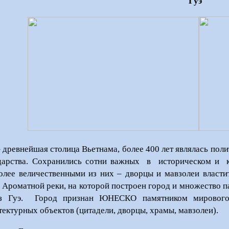
Гуэ
– древнейшая столица Вьетнама, более 400 лет являлась по
дарства. Сохранились сотни важных
в
историческом и
олее величественными из них – дворцы и мавзолеи власти
 Ароматной реки, на которой построен город и множество 
з Гуэ.
Город признан ЮНЕСКО памятником мирового 
тектурных объектов (цитадели, дворцы, храмы, мавзолеи).