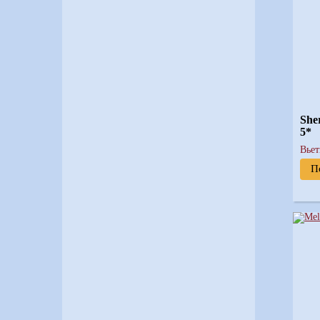
She
5*
Вье
П