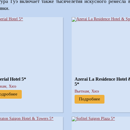
тура Гуэ включает также тысячелетия искусного ремесла 
вки.
erial Hotel 5*
Azerai La Residence Hotel 
5*
тнам, Хюэ
Вьетнам, Хюэ
одробнее
Подробнее