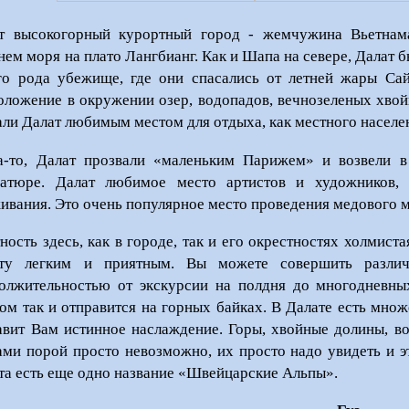
т высокогорный курортный город - жемчужина Вьетнам
нем моря на плато Лангбианг. Как и Шапа на севере, Далат 
го рода убежище, где они спасались от летней жары Сай
оложение в окружении озер, водопадов, вечнозеленых хво
али Далат любимым местом для отдыха, как местного населен
а-то, Далат прозвали «маленьким Парижем» и возвели 
атюре. Далат любимое место артистов и художников, 
ивания. Это очень популярное место проведения медового 
ность здесь, как в городе, так и его окрестностях холмист
ату легким и приятным. Вы можете совершить разли
олжительностью от экскурсии на полдня до многодневны
ом так и отправится на горных байках. В Далате есть мно
авит Вам истинное наслаждение. Горы, хвойные долины, в
ами порой просто невозможно, их просто надо увидеть и эт
та есть еще одно название «Швейцарские Альпы».