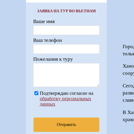
ЗАЯВКА НА ТУР ВО ВЬЕТНАМ
Ваше имя
Ваш телефон
Горо
толь
Пожелания к туру
Хано
соор
Сего
разв
Подтверждаю согласие на
обработку персональных
слав
данных
В Ха
храм
Отправить