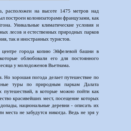
а, расположен на высоте 1475 метров над
был построен колонизаторами французами, как
гона. Уникальные климатические условия и
йных лесов и естественных природных парков
ия, так и иностранных туристов.
в центре города копию Эйфелевой башни в
которые облюбовали его для постоянного
месяца у молодоженов Вьетнама.
ая. Но хорошая погода делает путешествие по
чные туры по природным паркам Далата
х путешествий, в которые можно пойти как
жество красивейших мест, посещение которых
одопады, национальные деревни - описать их
и места не забудутся никогда. Ведь не зря у