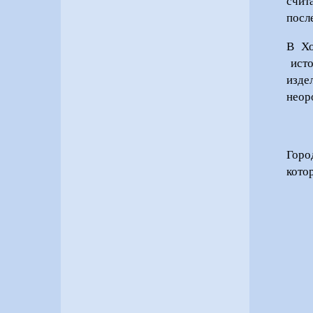
счит
посл
В Хо
ист
изде
неор
Горо
кото