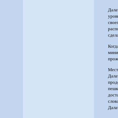
Дала
уров
свое
расп
сдел
Когд
мини
прож
Мест
Дал
прод
пешк
дост
слов
Дала