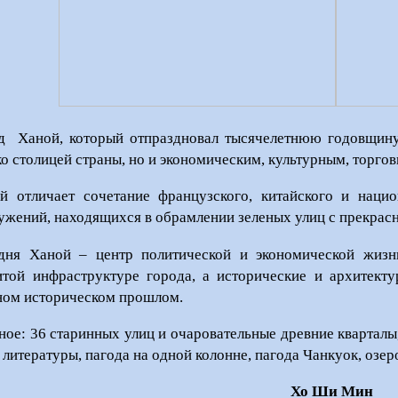
д
Ханой, который отпраздновал тысячелетнюю годовщину 
ко столицей страны, но и экономическим, культурным, т
й отличает сочетание французского, китайского и нацио
ужений, находящихся в обрамлении зеленых улиц с прекрас
дня Ханой – центр политической и экономической жизн
итой инфраструктуре города, а исторические и архитект
ном историческом прошлом.
ное: 36 старинных улиц и очаровательные древние кварталы
 литературы, пагода на одной колонне, пагода Чанкуок, озе
Хо Ши Мин