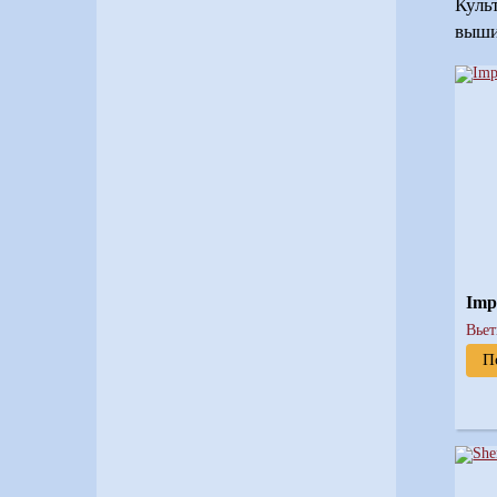
Куль
выши
Imp
Вье
П