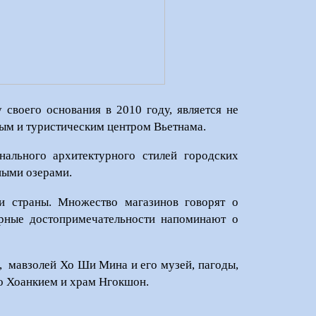
своего основания в 2010 году, является не
орговым и туристическим центром Вьетнама.
нального архитектурного стилей городских
ными озерами.
и страны. Множество магазинов говорят о
урные достопримечательности напоминают о
,
мавзолей Хо Ши Мина и его музей, пагоды,
ро Хоанкием и храм Нгокшон.