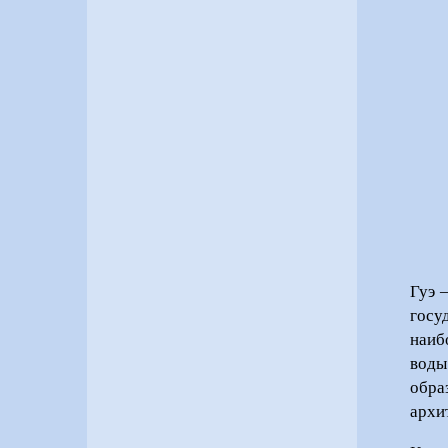
Гуэ 
госу
наиб
воды
обра
архи