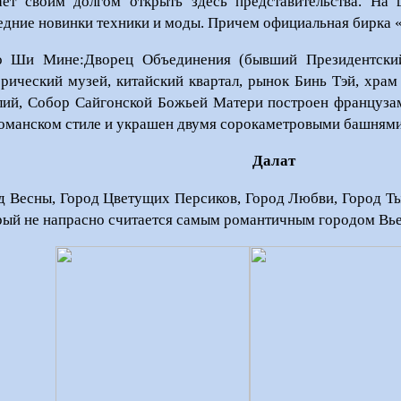
ает своим долгом открыть здесь представительства. На
едние новинки техники и моды. Причем официальная бирка 
 Ши Мине:Дворец Объединения (бывший Президентский
орический музей, китайский квартал, рынок Бинь Тэй, храм
лий, Собор Сайгонской Божьей Матери построен французам
оманском стиле и украшен двумя сорокаметровыми башнями
Далат
д Весны, Город Цветущих Персиков, Город Любви, Город Тыс
рый не напрасно считается самым романтичным городом Вье