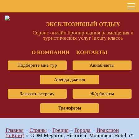
ЭКСКЛЮЗИВНЫЙ ОТДЫХ
Сервис онлайн бронирования размещения и
туристических услуг luxury класса
О КОМПАНИИ
КОНТАКТЫ
Подберите мне тур
Авиабилеты
Аренда джетов
Заказать встречу
Ж/д билеты
Трансферы
Главная
Страны
Греция
Города
Ираклион
(о.Крит)
GDM Megaron, Historical Monument Hotel 5*