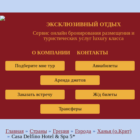
ЭКСКЛЮЗИВНЫЙ ОТДЫХ
Сервис онлайн бронирования размещения и
туристических услуг luxury класса
О КОМПАНИИ
КОНТАКТЫ
Подберите мне тур
Авиабилеты
Аренда джетов
Заказать встречу
Ж/д билеты
Трансферы
Главная
Страны
Греция
Города
Ханья (о.Крит)
Casa Delfino Hotel & Spa 5*