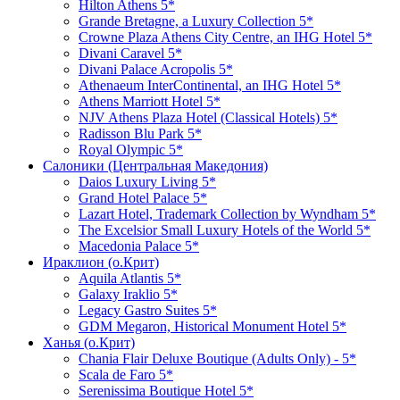
Hilton Athens 5*
Grande Bretagne, a Luxury Collection 5*
Crowne Plaza Athens City Centre, an IHG Hotel 5*
Divani Caravel 5*
Divani Palace Acropolis 5*
Athenaeum InterContinental, an IHG Hotel 5*
Athens Marriott Hotel 5*
NJV Athens Plaza Hotel (Classical Hotels) 5*
Radisson Blu Park 5*
Royal Olympic 5*
Салоники (Центральная Македония)
Daios Luxury Living 5*
Grand Hotel Palace 5*
Lazart Hotel, Trademark Collection by Wyndham 5*
The Excelsior Small Luxury Hotels of the World 5*
Macedonia Palace 5*
Ираклион (о.Крит)
Aquila Atlantis 5*
Galaxy Iraklio 5*
Legacy Gastro Suites 5*
GDM Megaron, Historical Monument Hotel 5*
Ханья (о.Крит)
Chania Flair Deluxe Boutique (Adults Only) - 5*
Scala de Faro 5*
Serenissima Boutique Hotel 5*