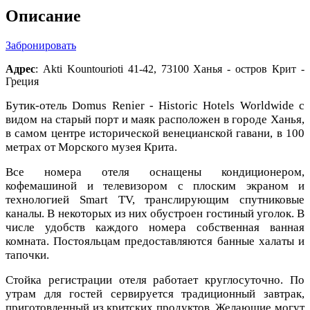
Описание
Забронировать
Адрес
: Akti Kountourioti 41-42, 73100 Ханья - остров Крит -
Греция
Бутик-отель Domus Renier - Historic Hotels Worldwide с
видом на старый порт и маяк расположен в городе Ханья,
в самом центре исторической венецианской гавани, в 100
метрах от Морского музея Крита.
Все номера отеля оснащены кондиционером,
кофемашиной и телевизором с плоским экраном и
технологией Smart TV, транслирующим спутниковые
каналы. В некоторых из них обустроен гостиный уголок. В
числе удобств каждого номера собственная ванная
комната. Постояльцам предоставляются банные халаты и
тапочки.
Стойка регистрации отеля работает круглосуточно. По
утрам для гостей сервируется традиционный завтрак,
приготовленный из критских продуктов. Желающие могут