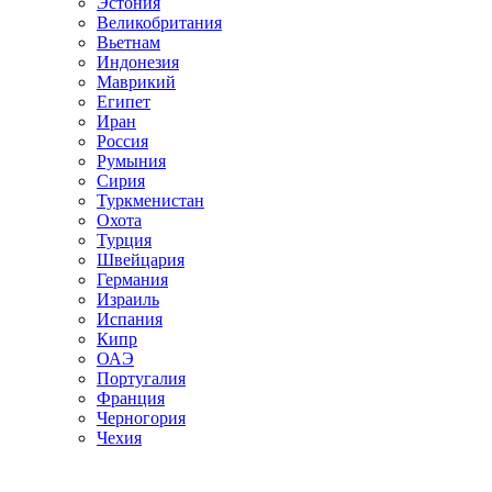
Эстония
Великобритания
Вьетнам
Индонезия
Маврикий
Египет
Иран
Россия
Румыния
Сирия
Туркменистан
Охота
Турция
Швейцария
Германия
Израиль
Испания
Кипр
ОАЭ
Португалия
Франция
Черногория
Чехия