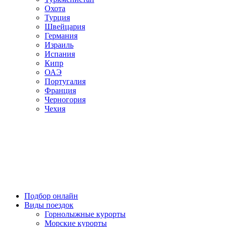
Охота
Турция
Швейцария
Германия
Израиль
Испания
Кипр
ОАЭ
Португалия
Франция
Черногория
Чехия
Подбор онлайн
Виды поездок
Горнолыжные курорты
Морские курорты