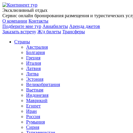
Эксклюзивный отдых
Сервис онлайн бронирования размещения и туристических услу
О компании
Контакты
Подберите мне тур
Авиабилеты
Аренда джетов
Заказать встречу
Ж/д билеты
Трансферы
Страны
Австралия
Болгария
Греция
Италия
Латвия
Литва
Эстония
Великобритания
Вьетнам
Индонезия
Маврикий
Египет
Иран
Россия
Румыния
Сирия
Туркменистан