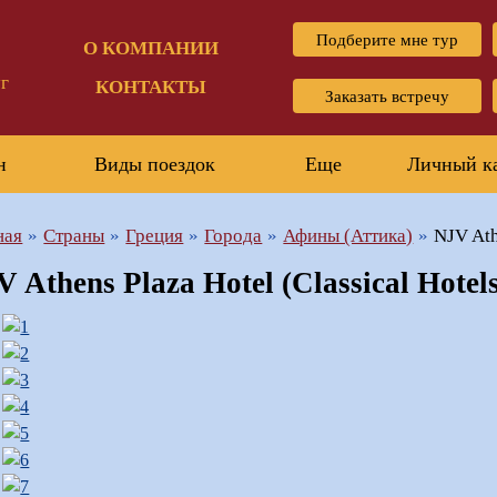
Подберите мне тур
О КОМПАНИИ
г
КОНТАКТЫ
Заказать встречу
н
Виды поездок
Еще
Личный к
ная
Страны
Греция
Города
Афины (Аттика)
NJV Ath
 Athens Plaza Hotel (Classical Hotel