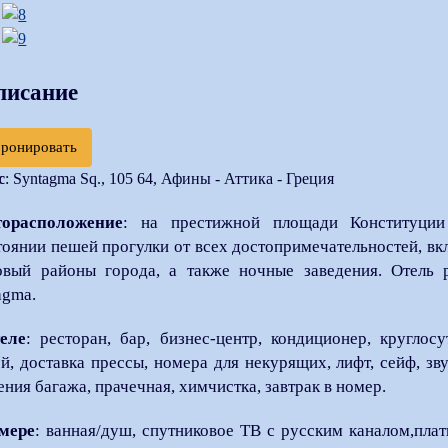
писание
бронировать
с
: Syntagma Sq., 105 64, Афины - Аттика - Греция
торасположение
: на престижной площади Конституции
тоянии пешей прогулки от всех достопримечательностей, вк
овый районы города, а также ночные заведения. Отель 
agma.
еле
: ресторан, бар, бизнес-центр, кондиционер, кругло
ей, доставка прессы, номера для некурящих, лифт, сейф, з
ения багажа, прачечная, химчистка, завтрак в номер.
мере
: ванная/душ, спутниковое ТВ с русским каналом,плат