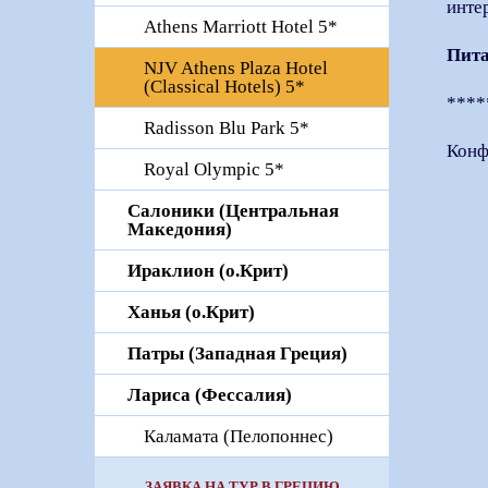
интер
Athens Marriott Hotel 5*
Пит
NJV Athens Plaza Hotel
(Classical Hotels) 5*
****
Radisson Blu Park 5*
Конф
Royal Olympic 5*
Салоники (Центральная
Македония)
Ираклион (о.Крит)
Ханья (о.Крит)
Патры (Западная Греция)
Лариса (Фессалия)
Каламата (Пелопоннес)
ЗАЯВКА НА ТУР В ГРЕЦИЮ