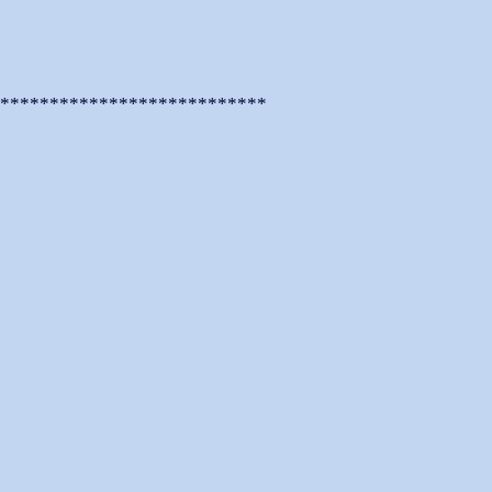
****************************