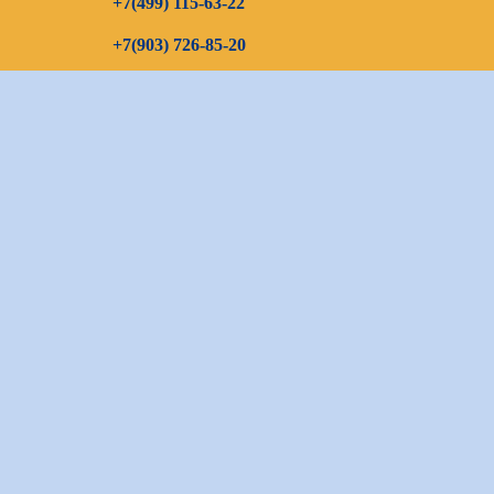
+7(499) 115-63-22
+7(903) 726-85-20
+7(967) 192-00-14
E-mail
continenttours@rambler.ru
Skype звонок (бесплатно)
Заказать звонок
Оставить заявку:
bron_continent@mail.ru
Бронирование:
bron_continent@mail.ru
Визовый отдел:
visa_continent@mail.ru
Общие вопросы:
continent-tour@mail.ru
Карта сайта
Разработка сайта —
Фабрика турсайтов
Политика конфиденциальности