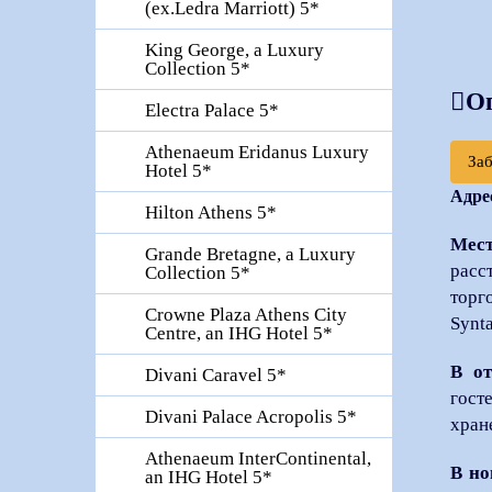
(ex.Ledra Marriott) 5*
King George, a Luxury
Collection 5*
О
Electra Palace 5*
Athenaeum Eridanus Luxury
За
Hotel 5*
Адре
Hilton Athens 5*
Мес
Grande Bretagne, a Luxury
расс
Collection 5*
торг
Crowne Plaza Athens City
Synt
Centre, an IHG Hotel 5*
В от
Divani Caravel 5*
гост
Divani Palace Acropolis 5*
хран
Athenaeum InterContinental,
В но
an IHG Hotel 5*