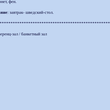
нет, фен.
ание
: завтрак- шведский-стол.
*************************************************
еренц-зал / банкетный зал