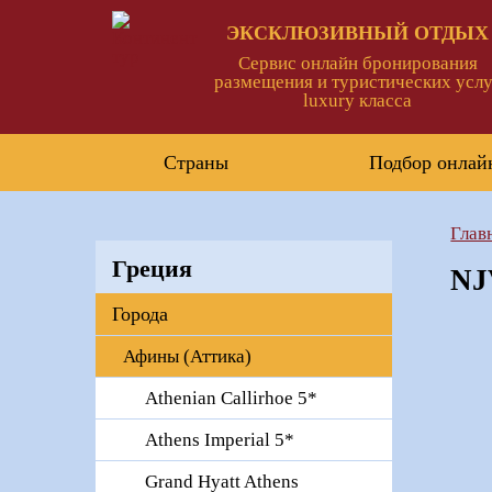
ЭКСКЛЮЗИВНЫЙ ОТДЫХ
Сервис онлайн бронирования
размещения и туристических услу
luxury класса
Страны
Подбор онлай
Глав
Греция
NJV
Города
Афины (Аттика)
Athenian Callirhoe 5*
Athens Imperial 5*
Grand Hyatt Athens