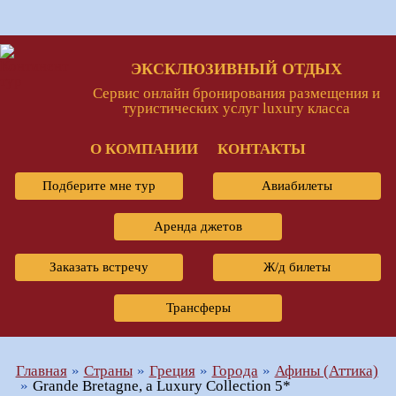
ЭКСКЛЮЗИВНЫЙ ОТДЫХ
Сервис онлайн бронирования размещения и
туристических услуг luxury класса
О КОМПАНИИ
КОНТАКТЫ
Подберите мне тур
Авиабилеты
Аренда джетов
Заказать встречу
Ж/д билеты
Трансферы
Главная
Страны
Греция
Города
Афины (Аттика)
Grande Bretagne, a Luxury Collection 5*