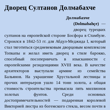
Дворец Султанов Долмабахче
Долмабахче
(Dolmabahçe)
—
дворец турецких
султанов на европейской стороне Босфора в Стамбуле.
Строился в 1842-53 гг. для Абдул-Меджида I, который
стал тяготиться средневековым дворцовым комплексом
Топкапы и желал иметь дворец в стиле барокко,
способный посоперничать в изысканности с
европейскими резиденциями XVIII века. В качестве
архитекторов выступали армяне из семейства
Бальянов. На украшение Хрустальной лестницы и
прочих интерьеров ушло 14 тонн золота, а общая
стоимость строительства превысила пять миллионов
золотых фунтов. Среди основных
достопримечательностей — подаренная королевой
Викторией люстра из богемского стекла, весом почти в