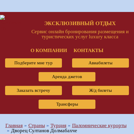
ЭКСКЛЮЗИВНЫЙ ОТДЫХ
Сервис онлайн бронирования размещения и
туристических услуг luxury класса
О КОМПАНИИ
КОНТАКТЫ
Подберите мне тур
Авиабилеты
Аренда джетов
Заказать встречу
Ж/д билеты
Трансферы
Главная
Страны
Турция
Паломнические курорты
Дворец Султанов Долмабахче