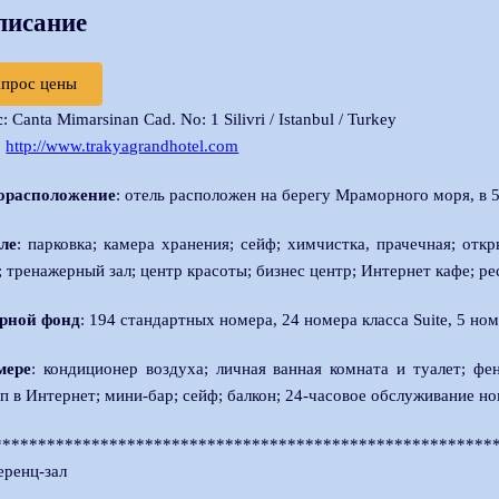
писание
апрос цены
с
: Canta Mimarsinan Cad. No: 1 Silivri / Istanbul / Turkey
:
http://www.trakyagrandhotel.com
орасположение
: отель расположен на берегу Мраморного моря, в 
еле
: парковка; камера хранения; сейф; химчистка, прачечная; отк
; тренажерный зал; центр красоты; бизнес центр; Интернет кафе; ре
рной фонд
: 194 стандартных номера, 24 номера класса Suite, 5 номе
мере
: кондиционер воздуха; личная ванная комната и туалет; фе
п в Интернет; мини-бар; сейф; балкон; 24-часовое обслуживание н
********************************************************
еренц-зал