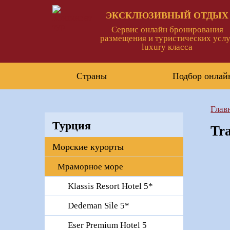
ЭКСКЛЮЗИВНЫЙ ОТДЫХ
Сервис онлайн бронирования
размещения и туристических услу
luxury класса
Страны
Подбор онлай
Глав
Турция
Tr
Морские курорты
Мраморное море
Klassis Resort Hotel 5*
Dedeman Sile 5*
Eser Premium Hotel 5