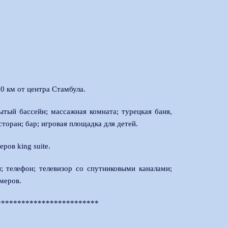
50 км от центра Стамбула.
рытый бассейн; массажная комната; турецкая баня,
сторан; бар; игровая площадка для детей.
ров king suite.
н; телефон; телевизор со спутниковыми каналами;
омеров.
*************************