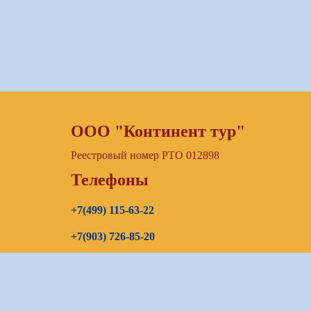
ООО "Континент тур"
Реестровый номер РТО 012898
Телефоны
+7(499) 115-63-22
+7(903) 726-85-20
+7(967) 192-00-14
E-mail