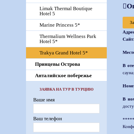
О
Limak Thermal Boutique
Hotel 5
З
Marine Princess 5*
Адре
Thermalium Wellness Park
Сайт
Hotel 5*
Мест
Trakya Grand Hotel 5*
Принцевы Острова
В от
сауна
Анталийское побережье
Номе
ЗАЯВКА НА ТУР В ТУРЦИЮ
В но
Ваше имя
досту
Ваш телефон
****
Конф