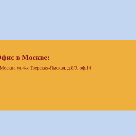
фис в Москве:
 Москва ул.4-я Тверская-Ямская, д.8/9, оф.14