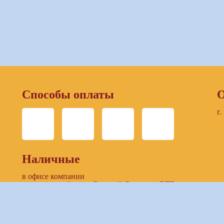
Способы оплаты
О
г.
Наличные
в офисе компании
в отделении банков: Русский Стандарт, ВТБ
Безналичный расчет
по выставленнному счету компании