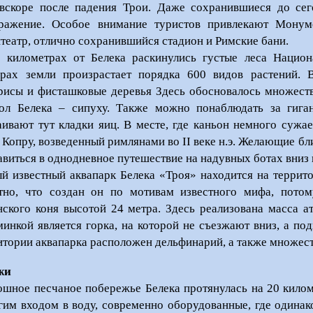
вскоре после падения Трои. Даже сохранившиеся до сег
ражение. Особое внимание туристов привлекают Монуме
театр, отлично сохранившийся стадион и Римские бани.
 километрах от Белека раскинулись густые леса Нацио
арах земли произрастает порядка 600 видов растений. 
рисы и фисташковые деревья Здесь обосновалось множест
ол Белека – сипуху. Также можно понаблюдать за гиган
аивают тут кладки яиц. В месте, где каньон немного сужа
 Копру, возведенный римлянами во II веке н.э. Желающие б
авиться в однодневное путешествие на надувных ботах вниз
й известный аквапарк Белека «Троя» находится на террито
тно, что создан он по мотивам известного мифа, потом
нского коня высотой 24 метра. Здесь реализована масса ат
инкой является горка, на которой не съезжают вниз, а под
итории аквапарка расположен дельфинарий, а также множест
жи
ошное песчаное побережье Белека протянулась на 20 килом
гим входом в воду, современно оборудованные, где одинак