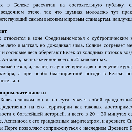
х в Белеке рассчитан на состоятельную публику, 
звездочном отеле, так что шумная молодежь тут прак
ветствующий самым высоким мировым стандартам, наилучши
мат
к относится к зоне Средиземноморья с субтропическим к
ое лето и мягкая, но дождливая зима. Солнце согревает м
 и сосновые леса оберегают Белек от холодных потоков возд
в Анталии, расположенной всего в 25 километрах.
льный сезон, а, значит, и лучшее время для посещения куро
ктября, а при особо благоприятной погоде в Белеке п
чительно.
опримечательности
Белек слишком юн и, по сути, являет собой грандиозный
средственно на его территории как таковых достоприме
ности с богатейшей историей, и всего в 20 – 30 минутах е
е, Аспендоса с его грандиозным амфитеатром, и древнего Си
ы Перге позволяют соприкоснуться с наследием Древнего Р