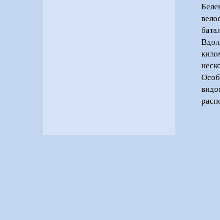
Беле
вело
бата
Вдол
кило
неск
Особ
видо
расп