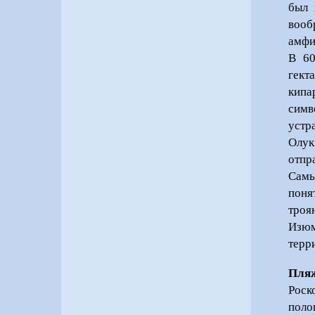
был 
вооб
амфи
В 60
гект
кипа
симв
устр
Олук
отпр
Самы
поня
троя
Изюм
терр
Пля
Роск
поло