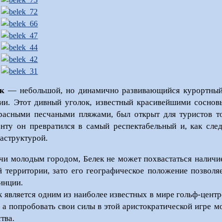
к
— небольшой, но динамично развивающийся курортный
ии. Этот дивный уголок, известный красивейшими сосно
расными песчаными пляжами, был открыт для туристов то
нту он превратился в самый респектабельный и, как след
аструктурой.
чи молодым городом, Белек не может похвастаться наличи
й территории, зато его географическое положение позволя
инции.
к является одним из наиболее известных в мире гольф-цент
, а попробовать свои силы в этой аристократической игре
тва.