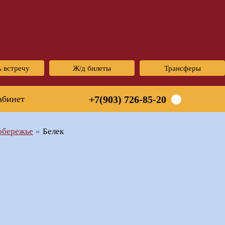
ь встречу
Ж/д билеты
Трансферы
абинет
+7(903) 726-85-20
обережье
Белек