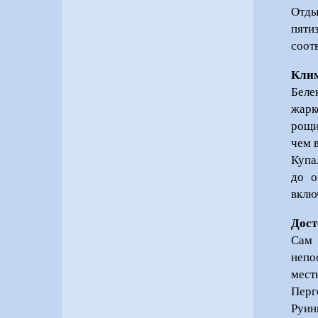
Отды
пяти
соот
Кли
Беле
жарк
рощи
чем 
Купа
до о
вклю
Дост
Сам 
непо
мест
Перг
Руин