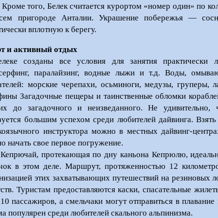
. Кроме того, Белек считается курортом «номер один» по к
сем пригороде Анталии. Украшение побережья — сосн
тически вплотную к берегу.
т и активный отдых
леке созданы все условия для занятия практически 
серфинг, паралайзинг, водные лыжи и т.д. Воды, омыва
ателей: морские черепахи, осьминоги, медузы, груперы, л
фины Загадочные пещеры и таинственные обломки кораблей
их до загадочного и неизведанного. Не удивительно,
зуется большим успехом среди любителей дайвинга. Взять
коязычного инструктора можно в местных дайвинг-центрах
о начать свое первое погружение.
 Кепрючай, протекающая по дну каньона Кепрюлю, идеальн
чок в этом деле. Маршрут, протяженностью 12 километро
низацией этих захватывающих путешествий на резиновых ло
тств. Туристам предоставляются каски, спасательные жиле
-10 пассажиров, а смельчаки могут отправиться в плавание
ма популярен среди любителей скального альпинизма.