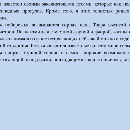
к известен своими эвкалиптовыми лесами, которые как не
сипедных прогулок. Кроме того, в этих тенистых рощах
лии.
ь побережья возвышается горная цепь Тавра высотой
метров. Познакомиться с местной фауной и флорой, жизнью 
олько снимков на фоне потрясающих пейзажей можно в ходе
ой гордостью Белека являются известные во всем мире голь
м спорта. Лучший сервис и самые широкие возможности
олагающий площадками, подходящими как для новичков, так