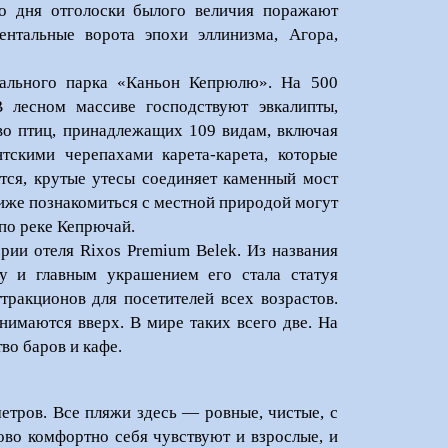
о дня отголоски былого величия поражают
нтальные ворота эпохи эллинизма, Агора,
нального парка «Каньон Кепрюлю». На 500
В лесном массиве господствуют эвкалипты,
во птиц, принадлежащих 109 видам, включая
тскими черепахами карета-карета, которые
ется, крутые утесы соединяет каменный мост
лиже познакомиться с местной природой могут
 по реке Кепрючай.
рии отеля Rixos Premium Belek. Из названия
у и главным украшением его стала статуя
тракционов для посетителей всех возрастов.
нимаются вверх. В мире таких всего две. На
во баров и кафе.
етров. Все пляжи здесь — ровные, чистые, с
ово комфортно себя чувствуют и взрослые, и