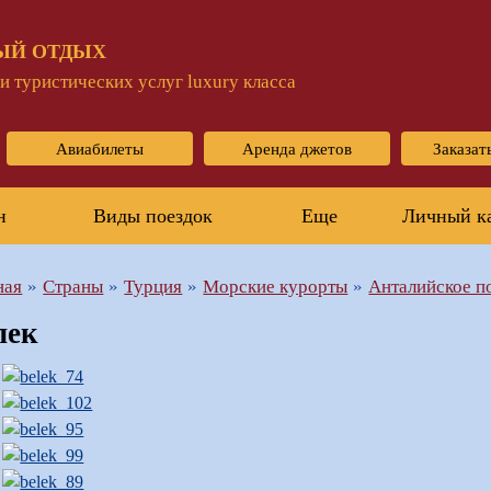
ЫЙ ОТДЫХ
 туристических услуг luxury класса
Авиабилеты
Аренда джетов
Заказат
н
Виды поездок
Еще
Личный к
ная
Страны
Турция
Морские курорты
Анталийское п
лек