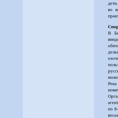
дети
во в
прак
Спор
В Бе
винд
обит
дель
охоч
поль
русс
можн
Река
нови
Орга
аген
по 8
весь