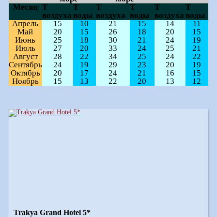
Месяц
Т
Т
Т
Т
Т
Т
воздуха
воды
воздуха
воды
воздуха
воды
Апрель
15
10
21
15
14
11
Май
20
15
26
18
20
15
Июнь
25
18
30
21
24
19
Июль
27
20
33
24
25
21
Август
28
22
34
25
24
22
Сентябрь
24
19
29
23
20
19
Октябрь
20
17
24
21
16
15
Ноябрь
15
13
22
20
13
12
Trakya Grand Hotel 5*