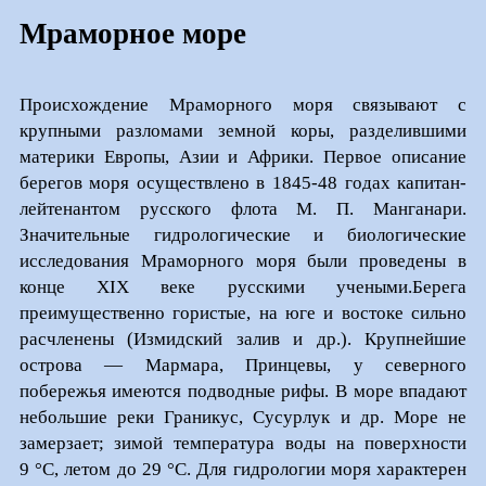
Мраморное море
Происхождение
Мраморного моря
связывают с
крупными разломами земной коры, разделившими
материки Европы, Азии и Африки. Первое описание
берегов моря осуществлено в 1845-48 годах капитан-
лейтенантом русского флота М. П. Манганари.
Значительные гидрологические и биологические
исследования Мраморного моря были проведены в
конце XIX веке русскими учеными.Берега
преимущественно гористые, на юге и востоке сильно
расчленены (Измидский залив и др.). Крупнейшие
острова — Мармара, Принцевы, у северного
побережья имеются подводные рифы. В море впадают
небольшие реки Граникус, Сусурлук и др. Море не
замерзает; зимой температура воды на поверхности
9 °C, летом до 29 °C. Для гидрологии моря характерен