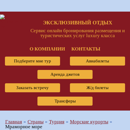
ЭКСКЛЮЗИВНЫЙ ОТДЫХ
Сервис онлайн бронирования размещения и
туристических услуг luxury класса
О КОМПАНИИ
КОНТАКТЫ
Подберите мне тур
Авиабилеты
Аренда джетов
Заказать встречу
Ж/д билеты
Трансферы
Главная
Страны
Турция
Морские курорты
Мраморное море