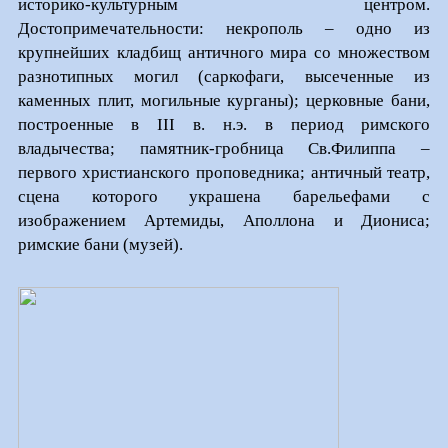
историко-культурным центром.
Достопримечательности: некрополь – одно из
крупнейших кладбищ античного мира со множеством
разнотипных могил (саркофаги, высеченные из
каменных плит, могильные курганы); церковные бани,
построенные в
III
в. н.э. в период римского
владычества; памятник-гробница Св.Филиппа –
первого христианского проповедника; античный театр,
сцена которого украшена барельефами с
изображением Артемиды, Аполлона и Диониса;
римские бани (музей).