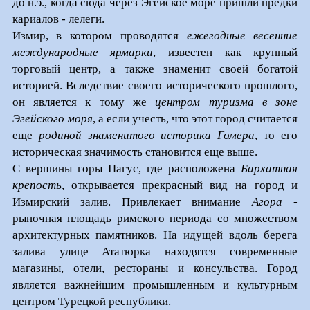
до н.э., когда сюда через Эгейское море пришли предки
кариалов - лелеги.
Измир, в котором проводятся
ежегодные весенние
международные ярмарки
, известен как крупный
торговый центр, а также знаменит своей богатой
историей. Вследствие своего исторического прошлого,
он является к тому же
центром туризма в зоне
Эгейского моря
, а если учесть, что этот город считается
еще
родиной знаменитого историка Гомера
, то его
историческая значимость становится еще выше.
С вершины горы Пагус, где расположена
Бархатная
крепость
, открывается прекрасный вид на город и
Измирский залив. Привлекает внимание
Агора
-
рыночная площадь римского периода со множеством
архитектурных памятников. На идущей вдоль берега
залива улице Ататюрка находятся современные
магазины, отели, рестораны и консульства. Город
является важнейшим промышленным и культурным
центром Турецкой республики.