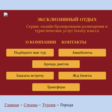
ЭКСКЛЮЗИВНЫЙ ОТДЫХ
Сервис онлайн бронирования размещения и
туристических услуг luxury класса
О КОМПАНИИ
КОНТАКТЫ
Подберите мне тур
Авиабилеты
Аренда джетов
Заказать встречу
Ж/д билеты
Трансферы
Главная
Страны
Турция
Города