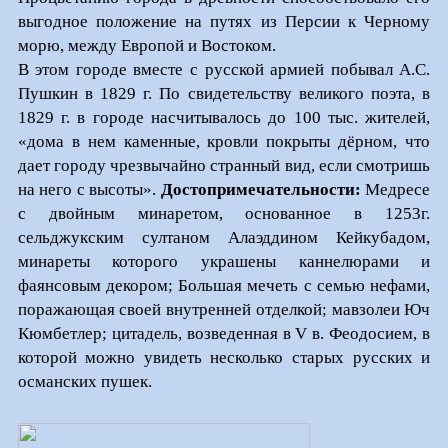
выгодное положение на путях из Персии к Черному
морю, между Европой и Востоком.
В этом городе вместе с русской армией побывал А.С.
Пушкин в 1829 г. По свидетельству великого поэта, в
1829 г. в городе насчитывалось до 100 тыс. жителей,
«дома в нем каменные, кровли покрыты дёрном, что
дает городу чрезвычайно странный вид, если смотришь
на него с высоты».
Достопримечательности:
Медресе
с двойным минаретом, основанное в 1253г.
сельджукским султаном Алаэддином Кейкубадом,
минареты которого украшены каннелюрами и
фаянсовым декором; Большая мечеть с семью нефами,
поражающая своей внутренней отделкой; мавзолеи Юч
Кюмбетлер; цитадель, возведенная в
V
в. Феодосием, в
которой можно увидеть несколько старых русских и
османских пушек.