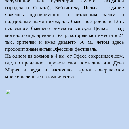
задуманное как булевтерий (место заседания
городского Сената); Библиотеку Цельса – здание
являлось одновременно и читальным залом и
надгробным памятником, т.к. было построено в 135г.
н.э. сыном бывшего римского консула Цельса – над
могилой отца, древний Театр, который мог вместить 24
тыс. зрителей и имел диаметр 50 м., летом здесь
проходит знаменитый Эфесский фестиваль.
На одном из холмов в 4 км. от Эфеса сохранился дом,
где, по преданию,
провела свои последние дни Дева
Мария и куда в настоящее время совершаются
многочисленные паломничества.