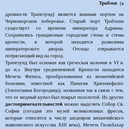
Трабзон
(в
древности Трапезунд) является важным портом на
Черноморском побережье. Старый порт Трабзона
существует со времени императора Адриана.
Сохранились грандиозные городские стены и стены
крепости, в которой находятся развалины
императорского дворца. Отсюда открывается
потрясающий вид на город.
Трапезунд был основан как греческая колония в
VI
в.
до н.э. Внутри средневековой Крепости находится
Мечеть Фатиха, преобразованная из византийской
базилики, известной как Панагия Хризокефалос
(Златоглавая Богородица), названная так в связи с тем,
что ее медный купол был покрыт позолотой. Из других
достопримечательностей
можно выделить Собор Св.
Софии (сегодня это музей великолепных фресок,
которые относятся к числу шедевров византийского
живописного искусства XIII века), Мечеть Гюльбахар