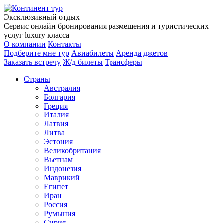
Эксклюзивный отдых
Сервис онлайн бронирования размещения и туристических
услуг luxury класса
О компании
Контакты
Подберите мне тур
Авиабилеты
Аренда джетов
Заказать встречу
Ж/д билеты
Трансферы
Страны
Австралия
Болгария
Греция
Италия
Латвия
Литва
Эстония
Великобритания
Вьетнам
Индонезия
Маврикий
Египет
Иран
Россия
Румыния
Сирия