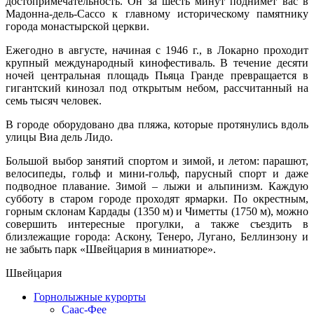
достопримечательность. Он за шесть минут поднимет вас в
Мадонна-дель-Сассо к главному историческому памятнику
города монастырской церкви.
Ежегодно в августе, начиная с 1946 г., в Локарно проходит
крупный международный кинофестиваль. В течение десяти
ночей центральная площадь Пьяца Гранде превращается в
гигантский кинозал под открытым небом, рассчитанный на
семь тысяч человек.
В городе оборудовано два пляжа, которые протянулись вдоль
улицы Виа дель Лидо.
Большой выбор занятий спортом и зимой, и летом: парашют,
велосипеды, гольф и мини-гольф, парусный спорт и даже
подводное плавание. Зимой – лыжи и альпинизм. Каждую
субботу в старом городе проходят ярмарки. По окрестным,
горным склонам Кардады (1350 м) и Чиметты (1750 м), можно
совершить интересные прогулки, а также съездить в
близлежащие города: Аскону, Тенеро, Лугано, Беллинзону и
не забыть парк «Швейцария в миниатюре».
Швейцария
Горнолыжные курорты
Саас-Феe