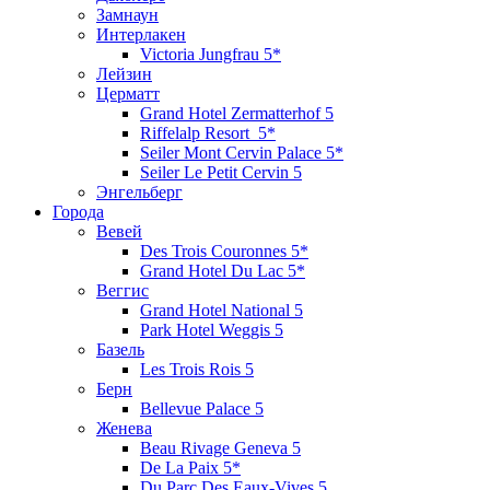
Замнаун
Интерлакен
Victoria Jungfrau 5*
Лейзин
Церматт
Grand Hotel Zermatterhof 5
Riffelalp Resort 5*
Seiler Mont Cervin Palace 5*
Seiler Le Petit Cervin 5
Энгельберг
Города
Вевей
Des Trois Couronnes 5*
Grand Hotel Du Lac 5*
Bеггис
Grand Hotel National 5
Park Hotel Weggis 5
Базель
Les Trois Rois 5
Берн
Bellevue Palace 5
Женева
Beau Rivage Geneva 5
De La Paix 5*
Du Parc Des Eaux-Vives 5