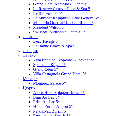
Grand Hotel Kempinski Geneva 5
La Reserve Geneve Hotel & Spa 5
Le Richemond 5*
Le Mirador Kempinski Lake Geneva 5*
Mandarin Oriental Hotel du Rhone 5
President Wilson 5
Swissotel Metropole Geneva 5*
Лозанна
Beau-Rivage 5
Lausanne Palace & Spa 5
Локарно
Лугано
Villa Principe Leopoldo & Residence 5
Splendide Royal 5*
Grand Eden 5*
Villa Castagnola Grand Hotel 5*
Монтре
Montreux Palace 5*
Цюрих
Alden Hotel Splugenschloss 5*
Baur Au Lac 5*
Eden Au Lac 5*
Hilton Zurich Airport 5*
Park Hyatt Zurich 5
Renaissance Zurich 5*