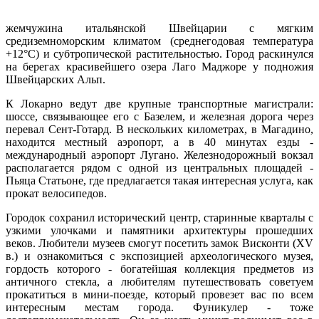
жемчужина итальянской Швейцарии с мягким
средиземноморским климатом (среднегодовая температура
+12°С) и субтропической растительностью. Город раскинулся
на берегах красивейшего озера Лаго Маджоре у подножия
Швейцарских Альп.
К Локарно ведут две крупные транспортные магистрали:
шоссе, связывающее его с Базелем, и железная дорога через
перевал Сент-Готард. В нескольких километрах, в Магадино,
находится местный аэропорт, а в 40 минутах езды -
международный аэропорт Лугано. Железнодорожный вокзал
располагается рядом с одной из центральных площадей -
Пьяца Статьоне, где предлагается такая интересная услуга, как
прокат велосипедов.
Городок сохранил исторический центр, старинные кварталы с
узкими улочками и памятники архитектуры прошедших
веков. Любители музеев смогут посетить замок Висконти (XV
в.) и ознакомиться с экспозицией археологического музея,
гордость которого - богатейшая коллекция предметов из
античного стекла, а любителям путешествовать советуем
прокатиться в мини-поезде, который провезет вас по всем
интересным местам города. Фуникулер - тоже