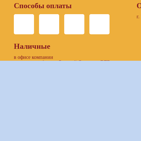
Способы оплаты
О
г.
Наличные
в офисе компании
в отделении банков: Русский Стандарт, ВТБ
Безналичный расчет
по выставленнному счету компании
предоставление доступа к ЛК заказчика (онлайн-
банкинг)
Банковские карты
в офисе компании
при бронировании тура on-line
Электронные платежи