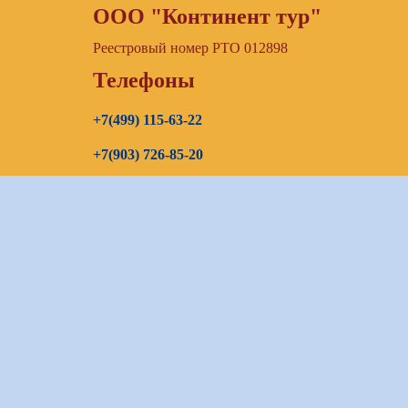
ООО "Континент тур"
Реестровый номер РТО 012898
Телефоны
+7(499) 115-63-22
+7(903) 726-85-20
+7(967) 192-00-14
E-mail
continenttours@rambler.ru
Skype звонок (бесплатно)
Заказать звонок
Оставить заявку:
bron_continent@mail.ru
Бронирование:
bron_continent@mail.ru
Визовый отдел:
visa_continent@mail.ru
Общие вопросы:
continent-tour@mail.ru