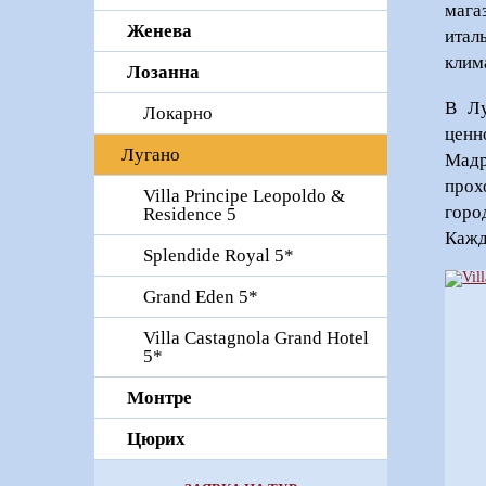
мага
Женева
итал
клим
Лозанна
B Лу
Локарно
ценн
Лугано
Мадр
прох
Villa Principe Leopoldo &
горо
Residence 5
Кажд
Splendide Royal 5*
Grand Eden 5*
Villa Castagnola Grand Hotel
5*
Монтре
Цюрих