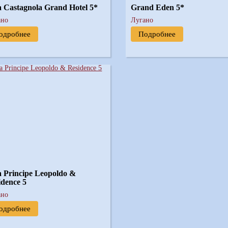
la Castagnola Grand Hotel 5*
Grand Eden 5*
ано
Лугано
одробнее
Подробнее
la Principe Leopoldo &
idence 5
ано
одробнее