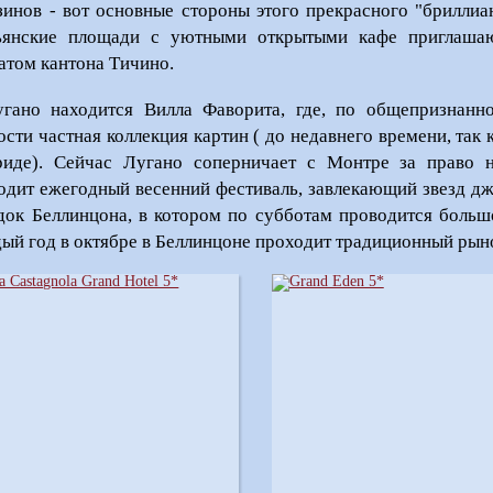
зинов - вот основные стороны этого прекрасного "брилли
ьянские площади с уютными открытыми кафе приглашаю
атом кантона Тичино.
гано находится Вилла Фаворита, где, по общепризнанн
ости частная коллекция картин ( до недавнего времени, так
иде). Сейчас Лугано соперничает с Монтре за право н
одит ежегодный весенний фестиваль, завлекающий звезд джа
док Беллинцона, в котором по субботам проводится больш
ый год в октябре в Беллинцоне проходит традиционный рын