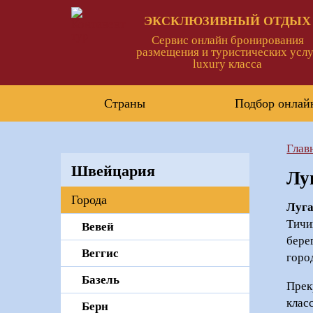
ЭКСКЛЮЗИВНЫЙ ОТДЫХ
Сервис онлайн бронирования
размещения и туристических услу
luxury класса
Страны
Подбор онлай
Глав
Швейцария
Лу
Города
Луг
Тичи
Вевей
бере
Bеггис
горо
Базель
Прек
клас
Берн