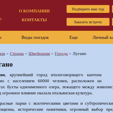
Подберите мне тур
О КОМПАНИИ
г
КОНТАКТЫ
Заказать встречу
н
Виды поездок
Еще
Личный к
ная
Страны
Швейцария
Города
Лугано
гано
ано
, крупнейший город италоговорящего кантона
но с населением 60000 человек, расположен на
гах бухты одноименного озера, лежащего между живопис
д огромное влияние оказала итальянская культура.
расные парки с экзотическими цветами и субтропически
сицизма, исторические памятники, огромный выбор пре