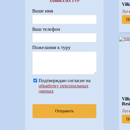
ЗАЯВКА НА ТУР
Vil
Ваше имя
Луг
П
Ваш телефон
Пожелания к туру
Подтверждаю согласие на
обработку персональных
данных
Vil
Res
Луг
Отправить
П