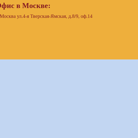
фис в Москве:
 Москва ул.4-я Тверская-Ямская, д.8/9, оф.14