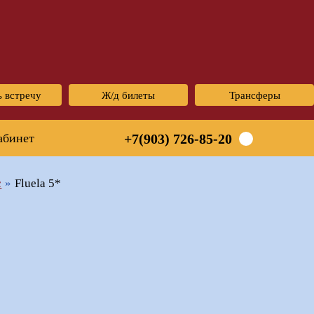
ь встречу
Ж/д билеты
Трансферы
абинет
+7(903) 726-85-20
с
Fluela 5*