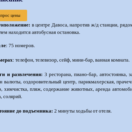
апрос цены
оположение:
в центре Давоса, напротив ж/д станции, рядо
елем находится автобусная остановка.
еле
: 75 номеров.
мерах
: телефон, телевизор, сейф, мини-бар, ванная комната.
ги и развлечения:
3 ресторана, пиано-бар, автостоянка, 
н валюты, оздоровительный центр, парикмахерская, прачечн
р, химчистка
, пляж,
содержание животных, аренда автомобил
а, солярий.
тояние до подъемника:
2 минуты ходьбы от отеля.