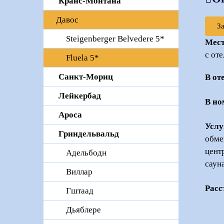
Кранc-Монтана
Давос
З
Steigenberger Belvedere 5*
Мест
с от
Fluela 5*
Санкт-Мориц
В от
Лейкербад
В но
Ароcа
Услу
Гриндельвальд
обме
цент
Адельбодн
саун
Виллар
Расс
Гштаад
Дьяблере