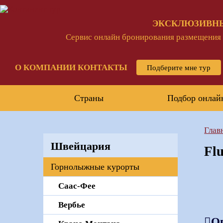
ЭКСКЛЮЗИВН
Сервис онлайн бронирования размещения и
О КОМПАНИИ
КОНТАКТЫ
Подберите мне тур
Страны
Подбор онлай
Глав
Швейцария
Fl
Горнолыжные курорты
Саас-Феe
Вербье
О