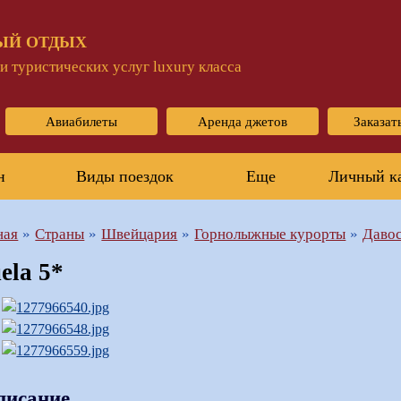
ЫЙ ОТДЫХ
 туристических услуг luxury класса
Авиабилеты
Аренда джетов
Заказат
н
Виды поездок
Еще
Личный к
ная
Страны
Швейцария
Горнолыжные курорты
Даво
uela 5*
писание