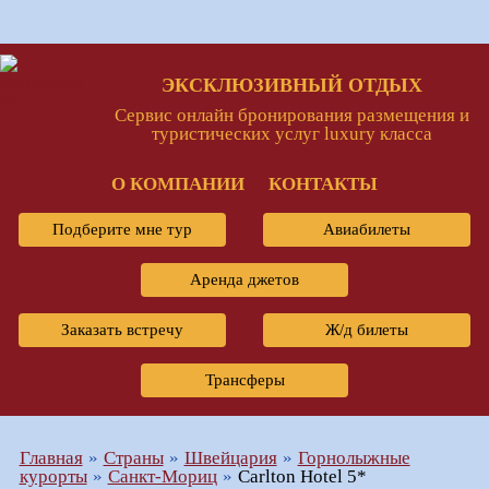
ЭКСКЛЮЗИВНЫЙ ОТДЫХ
Сервис онлайн бронирования размещения и
туристических услуг luxury класса
О КОМПАНИИ
КОНТАКТЫ
Подберите мне тур
Авиабилеты
Аренда джетов
Заказать встречу
Ж/д билеты
Трансферы
Главная
Страны
Швейцария
Горнолыжные
курорты
Санкт-Мориц
Carlton Hotel 5*