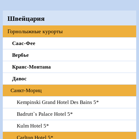
Швейцария
Горнолыжные курорты
Саас-Феe
Вербье
Кранc-Монтана
Давос
Санкт-Мориц
Kempinski Grand Hotel Des Bains 5*
Badrutt`s Palace Hotel 5*
Kulm Hotel 5*
Carlton Hotel 5*