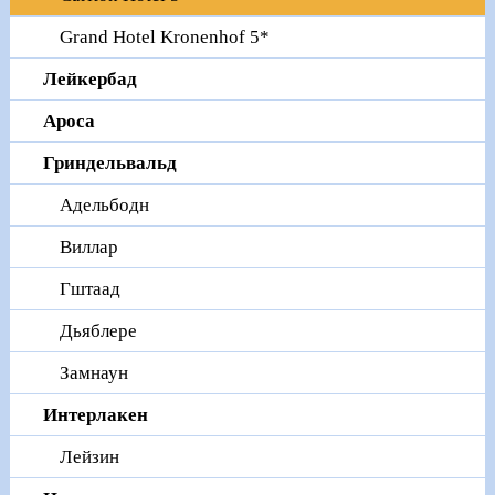
Grand Hotel Kronenhof 5*
Лейкербад
Ароcа
Гриндельвальд
Адельбодн
Виллар
Гштаад
Дьяблере
Замнаун
Интерлакен
Лейзин