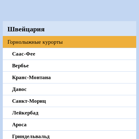
Швейцария
Горнолыжные курорты
Саас-Феe
Вербье
Кранc-Монтана
Давос
Санкт-Мориц
Лейкербад
Ароcа
Гриндельвальд