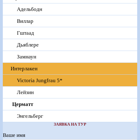
Адельбодн
Виллар
Гштаад
Дьяблере
Замнаун
Интерлакен
Victoria Jungfrau 5*
Лейзин
Церматт
Энгельберг
ЗАЯВКА НА ТУР
Ваше имя