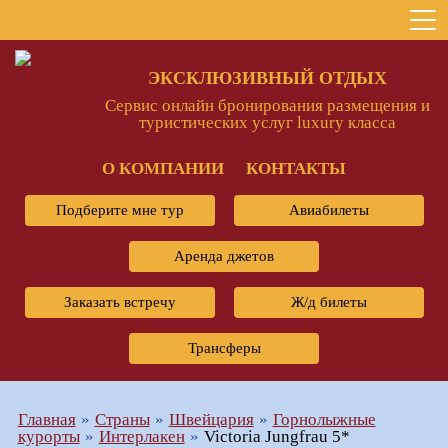
ЭКСКЛЮЗИВНЫЙ ОТДЫХ
Сервис онлайн бронирования размещения и
туристических услуг luxury класса
О КОМПАНИИ
КОНТАКТЫ
Подберите мне тур
Авиабилеты
Аренда джетов
Заказать встречу
Ж/д билеты
Трансферы
Главная
Страны
Швейцария
Горнолыжные
курорты
Интерлакен
Victoria Jungfrau 5*