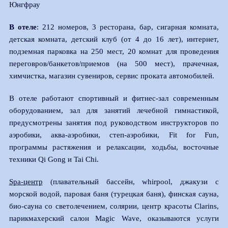
Юнгфрау
В отеле
: 212 номеров, 3 ресторана, бар, сигарная комната,
детская комната, детский клуб (от 4 до 16 лет), интернет,
подземная парковка на 250 мест, 20 комнат для проведения
переговров/банкетов/приемов (на 500 мест), прачечная,
химчистка, магазин сувениров, сервис проката автомобилей.
В отеле работают спортивный и фитнес-зал современным
оборудованием, зал для занятий лечебной гимнастикой,
предусмотрены занятия под руководством инструкторов по
аэробики, аква-аэробики, степ-аэробики, Fit for Fun,
программы растяжения и релаксации, ходьбы, восточные
техники Qi Gong и Tai Chi.
Spa-центр
(плавательный бассейн, whirpool, джакузи с
морской водой, паровая баня (турецкая баня), финская сауна,
био-сауна со светолечением, солярии, центр красоты Clarins,
парикмахерский салон Magic Wave, оказываются услуги