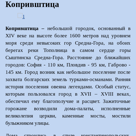
Копривштица
Копривштица –
небольшой городок, основанный в
XIV веке на высоте более 1600 метров над уровнем
моря среди невысоких гор Средна-Гора, на обоих
берегах реки Тополница в самом сердце горы
Сыштинска Средна-Гора. Расстояние до ближайших
городов: София - 110 км, Пловдив - 95 км, Габрово -
145 км. Город возник как небольшое поселение после
захвата болгарских земель турками-османами. Ранняя
история поселения овеяна легендами. Особый статус,
которым пользовался город в XVII – XVIII веках,
обеспечил ему благополучие и расцвет. Зажиточные
горожане возводили дома-палаты, исполненные
великолепия церкви, каменные мосты, мостили
булыжником улицы.
Дома строились в стиле константинопольских,