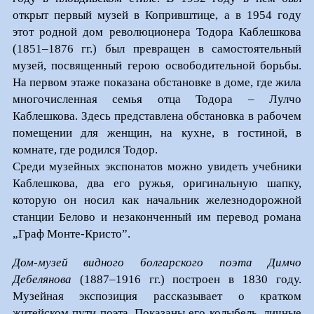
открыт первый музей в Копривштице, а в 1954 году
этот родной дом революционера Тодора Каблешкова
(1851–1876 гг.) был превращен в самостоятельный
музей, посвященный герою освободительной борьбы.
На первом этаже показана обстановке в доме, где жила
многочисленная семья отца Тодора – Лулчо
Каблешкова. Здесь представлена обстановка в рабочем
помещении для женщин, на кухне, в гостиной, в
комнате, где родился Тодор.
Среди музейных экспонатов можно увидеть учебники
Каблешкова, два его ружья, оригинальную шапку,
которую он носил как начальник железнодорожной
станции Белово и незаконченный им перевод романа
„Граф Монте-Кристо”.
Дом-музей видного болгарского поэта Димчо
Дебелянова
(1887–1916 гг.) построен в 1830 году.
Музейная экспозиция рассказывает о кратком
житейском пути поэта. Показаны его колыбель, личные