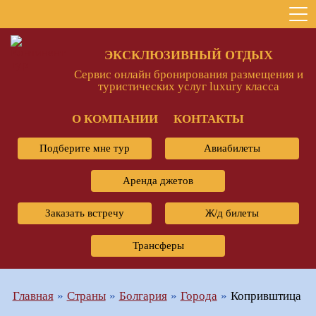
ЭКСКЛЮЗИВНЫЙ ОТДЫХ
Сервис онлайн бронирования размещения и
туристических услуг luxury класса
О КОМПАНИИ
КОНТАКТЫ
Подберите мне тур
Авиабилеты
Аренда джетов
Заказать встречу
Ж/д билеты
Трансферы
Главная
Страны
Болгария
Города
Копривштица