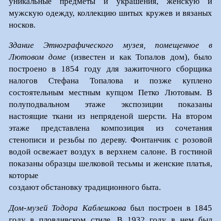
уникальные предметы и украшения, женскую и
мужскую одежду, коллекцию шитых кружев и вязаных
носков.
Здание Этнографического музея, помещенное в
Лютовом доме
(известен и как Топалов дом), было
построено в 1854 году для зажиточного сборщика
налогов Стефана Топалова и позже куплено
состоятельным местным купцом Петко Лютовым. В
полуподвальном этаже экспозиции показаны
настоящие ткани из непряденой шерсти. На втором
этаже представлена композиция из сочетания
стенописи и резьбы по дереву. Фонтанчик с розовой
водой освежает воздух в верхнем салоне. В гостиной
показаны образцы шелковой тесьмы и женские платья,
которые
создают обстановку традиционного быта.
Дом-музей Тодора Каблешкова
был построен в 1845
году в пловдивском стиле. В 1932 году в нем был