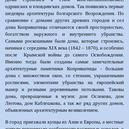
одринских и пловдивских домов. Так появились первые
шедевры архитектуры болгарского Возрождения. По
сравнению с домами других древних городов и сел
дома Копривштицы отличаются своей просторностью,
богатством наружного и внутреннего убранства.
Самыми роскошными были дома, которые строились,
начиная с середины XIX века (1842 – 1870), и особенно
после Крымской войны до самого Освобождения.
Именно тогда были созданы самые замечательные
архитектурные памятники Копривштицы - большие
дома с множеством окон, со стенами, украшенными
росписями, элементами убранства на европейский
манер и резными деревянными потолками. Таковы
дома, превращенные в музеи: дом Ослекова, дом
Лютова, дом Каблешкова, а так же ряд других домов,
объявленных архитектурным великолепием.
В город приезжали купцы из Азии и Европы, а местные
жители перенимали особенности различных народов, о