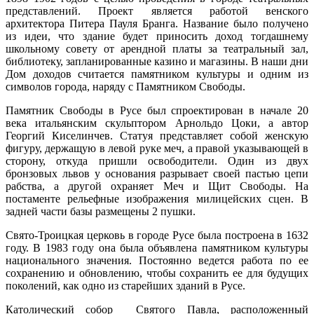
представлений. Проект является работой венского
архитектора Питера Пауля Бранга. Название было получено
из идеи, что здание будет приносить доход тогдашнему
школьному совету от арендной платы за театральный зал,
библиотеку, запланированные казино и магазины. В наши дни
Дом доходов считается памятником культуры и одним из
символов города, наряду с Памятником Свободы.
Памятник Свободы в Русе был спроектирован в начале 20
века итальянским скульптором Арнольдо Цоки, а автор
Георгий Киселинчев. Статуя представляет собой женскую
фигуру, держащую в левой руке меч, а правой указывающей в
сторону, откуда пришли освободители. Один из двух
бронзовых львов у основания разрывает своей пастью цепи
рабства, а другой охраняет Меч и Щит Свободы. На
постаменте рельефные изображения милицейских сцен. В
задней части базы размещены 2 пушки.
Свято-Троицкая церковь в городе Русе была построена в 1632
году. В 1983 году она была объявлена ​​памятником культуры
национального значения. Постоянно ведется работа по ее
сохранению и обновлению, чтобы сохранить ее для будущих
поколений, как одно из старейших зданий в Русе.
Католический собор Святого Павла, расположенный