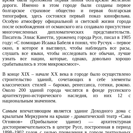
дороги. Именно в этом городе были созданы первое
болгарское страховое общество и первая болгарская
типография, здесь состоялся первый показ кинофильма.
Особую атмосферу официальной и светской жизни города
после освобождения от османского ига создавало присутствие
многочисленных дипломатических представительств.
Писатель Элиас Канетти, уроженец города Русе, писал в 1905
году: «С помощью Исаака Бабеля я понял, что Русчук – первое
окно, в которое я выглянул, чтобы наблюдать все расы,
слушать все языки, чтобы исследовать все обычаи, лучше
узнать все нации, которые, однако, довольно хорошо
срабатывались в этом микрокосмосе».
В конце XIX – начале XX века в городе было осуществлено
строительство зданий, сочетающих в себе элементы
классических стилей – барокко, ренессанса, готики, рококо.
Около 200 зданий города числятся в фонде русенского
архитектурно-исторического наследия, из них 12 с
национальным значением.
Самым впечатляющим является здание Доходного дома с
крылатым Меркурием на крыше - драматический театр «Сава
Огнянов» (Прибыльное здание) — архитектурная
достопримечательность в центре Русе, построенная в период
1898–1902 годов с целью проведения в городе театральных