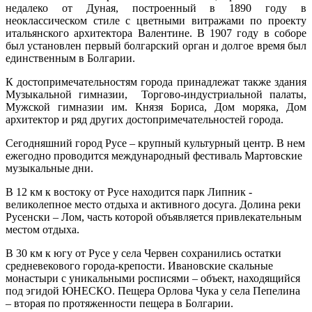
недалеко от Дуная, построенный в 1890 году в
неоклассическом стиле с цветными витражами по проекту
итальянского архитектора Валентине. В 1907 году в соборе
был установлен первый болгарский орган и долгое время был
единственным в Болгарии.
К достопримечательностям города принадлежат также здания
Музыкальной гимназии, Торгово-индустриальной палаты,
Мужской гимназии им. Князя Бориса, Дом моряка, Дом
архитектор и ряд других достопримечательностей города.
Сегодняшний город Русе – крупный культурный центр. В нем
ежегодно проводится международный фестиваль Мартовские
музыкальные дни.
В 12 км к востоку от Русе находится парк Липник -
великолепное место отдыха и активного досуга. Долина реки
Русенски – Лом, часть которой объявляется привлекательным
местом отдыха.
В 30 км к югу от Русе у села Червен сохранились остатки
средневекового города-крепости. Ивановские скальные
монастыри с уникальными росписями – объект, находящийся
под эгидой ЮНЕСКО. Пещера Орлова Чука у села Пепелина
– вторая по протяженности пещера в Болгарии.