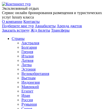
Эксклюзивный отдых
Сервис онлайн бронирования размещения и туристических
услуг luxury класса
О компании
Контакты
Подберите мне тур
Авиабилеты
Аренда джетов
Заказать встречу
Ж/д билеты
Трансферы
Страны
Австралия
Болгария
Греция
Италия
Латвия
Литва
Эстония
Великобритания
Вьетнам
Индонезия
Маврикий
Египет
Иран
Россия
Румыния
Сирия