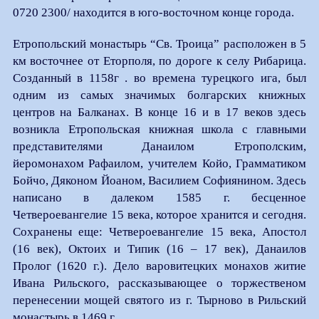
0720 2300/ находится в юго-восточном конце города.
Етропольский монастырь “Св. Троица” расположен в 5
км восточнее от Еторполя, по дороге к селу Рибарица.
Созданный в 1158г . во времена турецкого ига, был
одним из самых значимых болгарских книжных
центров на Балканах. В конце 16 и в 17 веков здесь
возникла Етропольская книжная школа с главными
представителями Данаилом Етрополским,
йеромонахом Рафаилом, учителем Койо, Грамматиком
Бойчо, Дяконом Йоаном, Василием Софиянином. Здесь
написано в далеком 1585 г. бесценное
Четвероевангелие 15 века, которое хранится и сегодня.
Сохранены еще: Четвероевангелие 15 века, Апостол
(16 век), Октоих и Типик (16 – 17 век), Данаилов
Пролог (1620 г.). Дело варовитецких монахов житие
Ивана Рильского, рассказывающее о торжественом
перенесении мощей святого из г. Тырново в Рильский
монастырь в 1469 г.