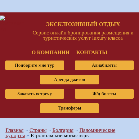
ЭКСКЛЮЗИВНЫЙ ОТДЫХ
Сервис онлайн бронирования размещения и
туристических услуг luxury класса
О КОМПАНИИ
КОНТАКТЫ
Подберите мне тур
Авиабилеты
Аренда джетов
Заказать встречу
Ж/д билеты
Трансферы
Главная
Страны
Болгария
Паломнические
курорты
Етропольский монастырь