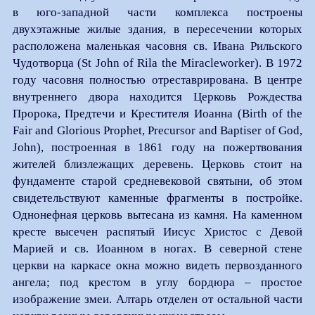
в юго-западной части комплекса построены
двухэтажные жилые здания, в пересечении которых
расположена маленькая часовня св. Ивана Рильского
Чудотворца (St John of Rila the Miracleworker). В 1972
году часовня полностью отреставрирована. В центре
внутреннего двора находится Церковь Рождества
Пророка, Предтечи и Крестителя Иоанна (Birth of the
Fair and Glorious Prophet, Precursor and Baptiser of God,
John), построенная в 1861 году на пожертвования
жителей близлежащих деревень. Церковь стоит на
фундаменте старой средневековой святыни, об этом
свидетельствуют каменные фрагменты в постройке.
Однонефная церковь вытесана из камня. На каменном
кресте высечен распятый Иисус Христос с Девой
Марией и св. Иоанном в ногах. В северной стене
церкви на каркасе окна можно видеть первозданного
ангела; под крестом в углу бордюра – простое
изображение змеи. Алтарь отделен от остальной части