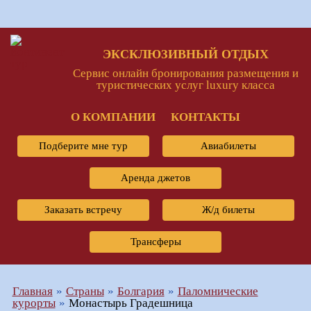
ЭКСКЛЮЗИВНЫЙ ОТДЫХ
Сервис онлайн бронирования размещения и
туристических услуг luxury класса
О КОМПАНИИ
КОНТАКТЫ
Подберите мне тур
Авиабилеты
Аренда джетов
Заказать встречу
Ж/д билеты
Трансферы
Главная
Страны
Болгария
Паломнические
курорты
Монастырь Градешница