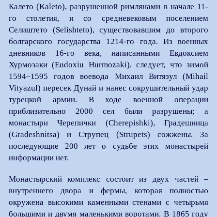
Калето (Kaleto), разрушенной римлянами в начале 11-
го столетия, и со средневековым поселением
Селиштето (Selishteto), существовавшим до второго
болгарского государства 1214-го года. Из военных
дневников 16-го века, написанными Евдоксием
Хурмозаки (Eudoxiu Hurmozaki), следует, что зимой
1594–1595 годов воевода Михаил Витязул (Mihail
Vityazul) пересек Дунай и нанес сокрушительный удар
турецкой армии. В ходе военной операции
приблизительно 2000 сел были разрушены; а
монастыри Черепички (Cherepishki), Градешница
(Gradeshnitsa) и Струпец (Strupets) сожжены. За
последующие 200 лет о судьбе этих монастырей
информации нет.
Монастырский комплекс состоит из двух частей –
внутреннего двора и фермы, которая полностью
окружена высокими каменными стенами с четырьмя
большими и двумя маленькими воротами. В 1865 году