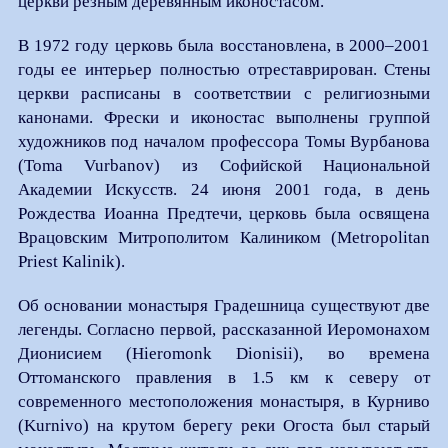
церкви резным деревянным иконостасом.
В 1972 году церковь была восстановлена, в 2000–2001
годы ее интерьер полностью отреставрирован. Стены
церкви расписаны в соответствии с религиозными
канонами. Фрески и иконостас выполнены группой
художников под началом профессора Томы Вурбанова
(Toma Vurbanov) из Софийской Национальной
Академии Искусств. 24 июня 2001 года, в день
Рождества Иоанна Предтечи, церковь была освящена
Врацовским Митрополитом Калиником (Metropolitan
Priest Kalinik).
Об основании монастыря Градешница существуют две
легенды. Согласно первой, рассказанной Иеромонахом
Дионисием (Hieromonk Dionisii), во времена
Оттоманского правления в 1.5 км к северу от
современного местоположения монастыря, в Курниво
(Kurnivo) на крутом берегу реки Огоста был старый