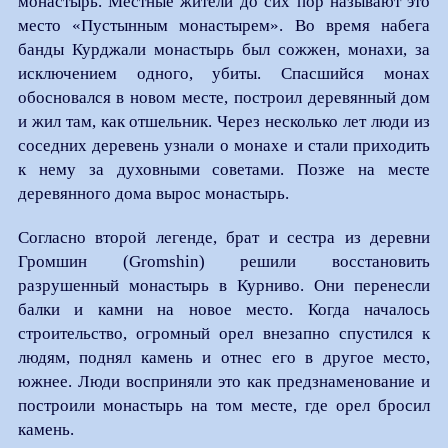
монастырь. Местные жители до сих пор называют это
место «Пустынным монастырем». Во время набега
банды Курджали монастырь был сожжен, монахи, за
исключением одного, убиты. Спасшийся монах
обосновался в новом месте, построил деревянный дом
и жил там, как отшельник. Через несколько лет люди из
соседних деревень узнали о монахе и стали приходить
к нему за духовными советами. Позже на месте
деревянного дома вырос монастырь.
Согласно второй легенде, брат и сестра из деревни
Громшин (Gromshin) решили восстановить
разрушенный монастырь в Курниво. Они перенесли
балки и камни на новое место. Когда началось
строительство, огромный орел внезапно спустился к
людям, поднял камень и отнес его в другое место,
южнее. Люди восприняли это как предзнаменование и
построили монастырь на том месте, где орел бросил
камень.