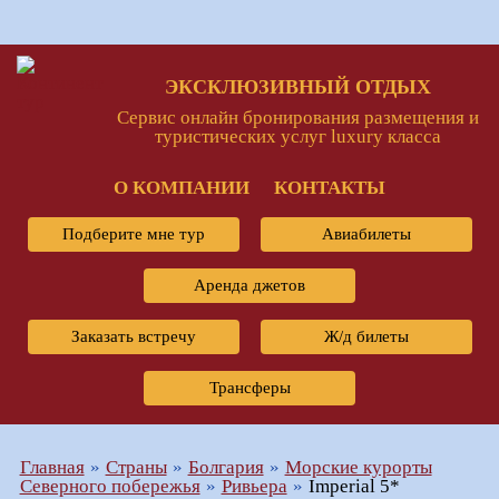
ЭКСКЛЮЗИВНЫЙ ОТДЫХ
Сервис онлайн бронирования размещения и
туристических услуг luxury класса
О КОМПАНИИ
КОНТАКТЫ
Подберите мне тур
Авиабилеты
Аренда джетов
Заказать встречу
Ж/д билеты
Трансферы
Главная
Страны
Болгария
Морские курорты
Северного побережья
Ривьера
Imperial 5*