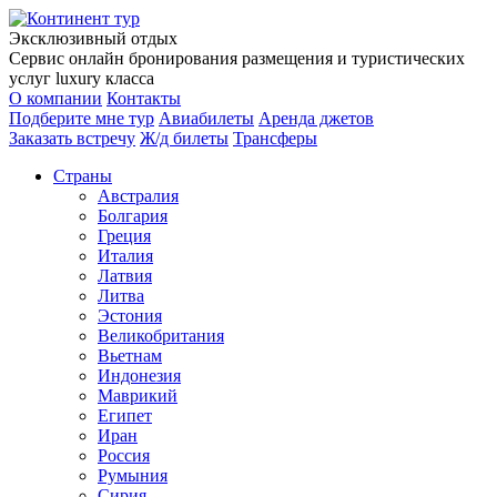
Эксклюзивный отдых
Сервис онлайн бронирования размещения и туристических
услуг luxury класса
О компании
Контакты
Подберите мне тур
Авиабилеты
Аренда джетов
Заказать встречу
Ж/д билеты
Трансферы
Страны
Австралия
Болгария
Греция
Италия
Латвия
Литва
Эстония
Великобритания
Вьетнам
Индонезия
Маврикий
Египет
Иран
Россия
Румыния
Сирия