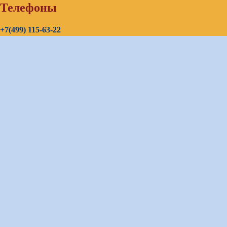
Телефоны
+7(499) 115-63-22
+7(903) 726-85-20
+7(967) 192-00-14
E-mail
continenttours@rambler.ru
Skype звонок (бесплатно)
Заказать звонок
Оставить заявку:
bron_continent@mail.ru
Бронирование:
bron_continent@mail.ru
Визовый отдел:
visa_continent@mail.ru
Общие вопросы:
continent-tour@mail.ru
Карта сайта