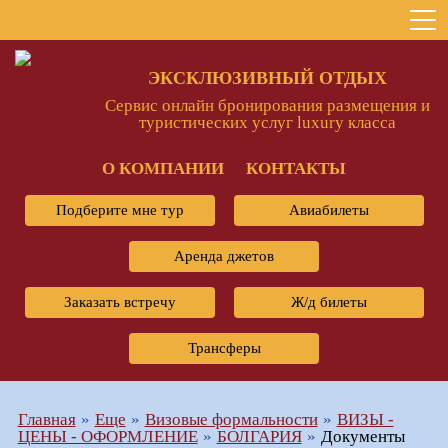
ЭКСКЛЮЗИВНЫЙ ОТДЫХ
Сервис онлайн бронирования размещения и
туристических услуг luxury класса
О КОМПАНИИ
КОНТАКТЫ
Подберите мне тур
Авиабилеты
Аренда джетов
Заказать встречу
Ж/д билеты
Трансферы
Главная
Еще
Визовые формальности
ВИЗЫ -
ЦЕНЫ - ОФОРМЛЕНИЕ
БОЛГАРИЯ
Документы