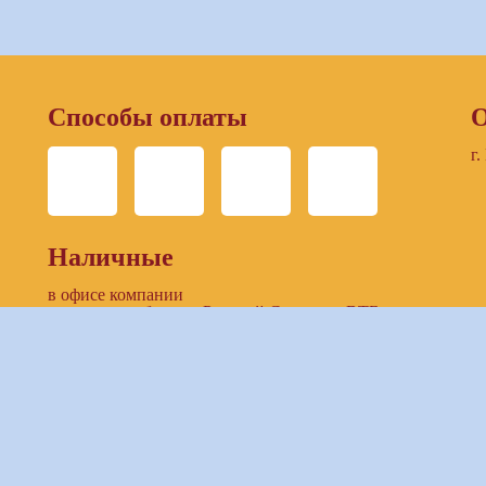
Способы оплаты
О
г.
Наличные
в офисе компании
в отделении банков: Русский Стандарт, ВТБ
Безналичный расчет
по выставленнному счету компании
предоставление доступа к ЛК заказчика (онлайн-
банкинг)
Банковские карты