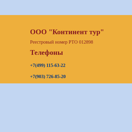
ООО "Континент тур"
Реестровый номер РТО 012898
Телефоны
+7(499) 115-63-22
+7(903) 726-85-20
+7(967) 192-00-14
E-mail
continenttours@rambler.ru
Skype звонок (бесплатно)
Заказать звонок