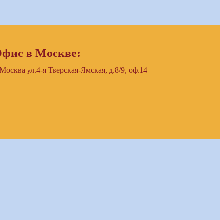
фис в Москве:
 Москва ул.4-я Тверская-Ямская, д.8/9, оф.14