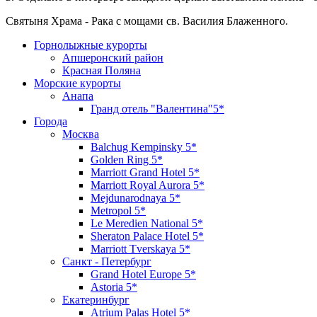
Святыня Храма - Рака с мощами св. Василия Блаженного.
Горнолыжные курорты
Апшеронский район
Красная Поляна
Морские курорты
Анапа
Гранд отель "Валентина"5*
Города
Москва
Balchug Kempinsky 5*
Golden Ring 5*
Marriott Grand Hotel 5*
Marriott Royal Aurora 5*
Mejdunarodnaya 5*
Metropol 5*
Le Meredien National 5*
Sheraton Palace Hotel 5*
Marriott Tverskaya 5*
Санкт - Петербург
Grand Hotel Europe 5*
Astoria 5*
Екатеринбург
Atrium Palas Hotel 5*