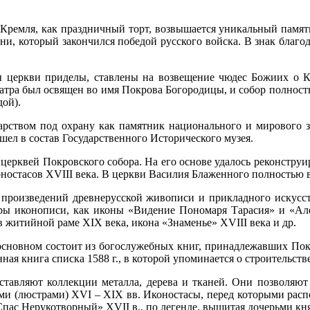
ремля, как праздничный торт, возвышается уникальный памятни
ни, который закончился победой русского войска. В знак благо
.
ны церкви приделы, ставлены на возвещение чюдес Божиих о К
атра был освящен во имя Покрова Богородицы, и собор полность
дой).
арством под охрану как памятник национального и мирового зна
шел в состав Государственного Исторического музея.
церквей Покровского собора. На его основе удалось реконструир
ностаcов XVIII века. В церкви Василия Блаженного полностью в
 произведений древнерусской живописи и прикладного искусст
вры иконописи, как иконы «Видение Пономаря Тарасия» и «Але
 житийной раме XIX века, икона «Знаменье» XVIII века и др.
основном состоит из богослужебных книг, принадлежавших Покр
ая книга списка 1588 г., в которой упоминается о строительств
ставляют коллекции металла, дерева и тканей. Они позволяют
ми (люстрами) XVI – XIX вв. Иконостасы, перед которыми ра
Спас Нерукотворный» XVII в., по легенде, вышитая дочерьми кн