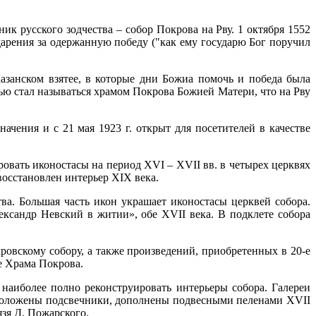
к русского зодчества – собор Покрова на Рву. 1 октября 1552
дарения за одержанную победу ("как ему государю Бог поручил
азанском взятее, в которые дни Божиа помочь и победа была
ю стал называться храмом Покрова Божией Матери, что на Рву
чения и с 21 мая 1923 г. открыт для посетителей в качестве
овать иконостасы на период XVI – XVII вв. в четырех церквях
осстановлен интерьер XIX века.
ва. Большая часть икон украшает иконостасы церквей собора.
ксандр Невский в житии», обе XVII века. В подклете собора
овскому собору, а также произведений, приобретенных в 20-е
е Храма Покрова.
 наиболее полно реконструировать интерьеры собора. Галереи
сположены подсвечники, дополнены подвесными пеленами XVII
язя Д. Пожарского.