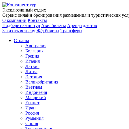
Эксклюзивный отдых
Сервис онлайн бронирования размещения и туристических услу
О компании
Контакты
Подберите мне тур
Авиабилеты
Аренда джетов
Заказать встречу
Ж/д билеты
Трансферы
Страны
Австралия
Болгария
Греция
Италия
Латвия
Литва
Эстония
Великобритания
Вьетнам
Индонезия
Маврикий
Египет
Иран
Россия
Румыния
Сирия
Туркменистан