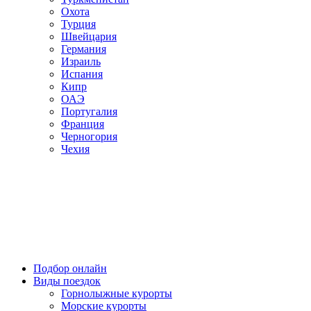
Охота
Турция
Швейцария
Германия
Израиль
Испания
Кипр
ОАЭ
Португалия
Франция
Черногория
Чехия
Подбор онлайн
Виды поездок
Горнолыжные курорты
Морские курорты