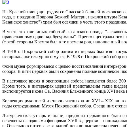
На Красной площади, рядом со Спасской башней московского К
года, в праздник Покрова Божией Матери, начался штурм Каза
Казанское ханство") храм был освящен в честь этого праздника
В честь тех или иных событий казанского похода "...свяще
православному царю над бусурманы". Престол центрального ш
(с этой стороны Кремля был в те времена ров, наполненный во
В 1918 г. Покровский собор одним из первых был взят госуд
историко-архитектурного музея. В 1928 г. Покровский собор во
Фонд музея формировался с целью восстановления интерьеров 
собора. В пяти церквях были сохранены полные комплексы ико
В настоящее время в экспозиции собора находится более 300
Кроме того, в интерьерах церквей представлены такие шеде
экспонируется икона Св. Василия Блаженного конца XVI века в
Коллекция рукописей и старопечатных книг XVI – XIX вв. в 
годы сотрудниками Музея Покровский собор. Среди них степенн
Литургическая утварь и ткани, предметы церковного быта со
освещены слюдяными фонарями XVII в., церкви – паникадила
в. Отдельно в интерьере западной церкви выставлена пелена «