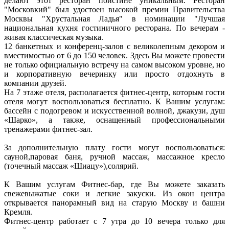
делают этот ресторан поистине уникальным. Ресторан
"Московкий" был удостоен высокой премии Правительства
Москвы "Хрустальная Ладья" в номинации "Лучшая
национальная кухня гостиничного ресторана. По вечерам -
живая классическая музыка.
12 банкетных и конференц-залов с великолепным декором и
вместимостью от 6 до 150 человек. Здесь Вы можете провести
не только официальную встречу на самом высоком уровне, но
и корпоративную вечеринку или просто отдохнуть в
компании друзей.
На 7 этаже отеля, располагается фитнес-центр, которым гости
отеля могут воспользоваться бесплатно. К Вашим услугам:
бассейн с подогревом и искусственной волной, джакузи, душ
«Шарко», а также, оснащенный профессиональными
тренажерами фитнес-зал.
За дополнительную плату гости могут воспользоваться:
сауной,паровая баня, ручной массаж, массажное кресло
(точечный массаж «Шиацу»),солярий.
К Вашим услугам Фитнес-бар, где Вы можете заказать
свежевыжатые соки и легкие закуски. Из окон центра
открывается панорамный вид на старую Москву и башни
Кремля.
Фитнес-центр работает с 7 утра до 10 вечера только для