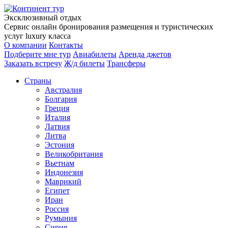
Эксклюзивный отдых
Сервис онлайн бронирования размещения и туристических
услуг luxury класса
О компании
Контакты
Подберите мне тур
Авиабилеты
Аренда джетов
Заказать встречу
Ж/д билеты
Трансферы
Страны
Австралия
Болгария
Греция
Италия
Латвия
Литва
Эстония
Великобритания
Вьетнам
Индонезия
Маврикий
Египет
Иран
Россия
Румыния
Сирия