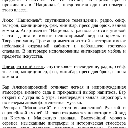
проживания в "Национале", предпочитал один из номеров
этого класса.
Люкс "Националь"
: спутниковое телевидение, радио, сейф,
телефон, кондиционер, фен, минибар, пресс для брюк, ванная
комната. Апартаменты "Националь" располагаются в угловой
части здания и имеют неповторимый вид на кремль и
Тверскую улицу. Трое апартаментов из этой категории имеют
небольшой отдельный кабинет и небольшую гостевую
спальню. В интерьере использованны антикварная мебель и
предметы искусства.
Президентский сьют
: спутниковое телевидение, радио, сейф,
телефон, кондиционер, фен, минибар, пресс для брюк, ванная
комната.
Бар Александровский отличает легкая и непринужденная
атмосфера зимнего сада и прекрасный выбор напитков. Бар
открыт с 7 утра до 5 утра. Телепередачи канала Евроспорт, а
по вечерам живая фортепьянная музыка.
Ресторан "Московский" известен великолепной Русской и
европейской кухней. Из окон открывается неповторимый вид
на Кремль и Манежную площадь. Высочайший уровень
сервиса, изысканные интерьеры и историческая атмосфера