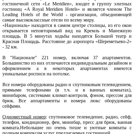
гостинечной сети «Le Meridien», входит в группу элитных
гостиниц «A Royal Meridien Hotels» и является членом The
Leading Hotels of the World - организации, объединяющей
самые высококлассные отели по всему миру.
«Националь» находится в самом центре столицы, из его окон
открывается неповторимый вид на Кремль и Манежную
площадь. В 5 минутах ходьбы находятся Большой театр и
Красная Площадь. Расстояние до аэропорта «Шереметьево-2»
- 32 км.
В "Национале" 221 номер, включая 37 апартаментов.
Большинство из них отличаются индивидуальным дизайном и
оформлением а в некоторых апартаментах имеются
уникальные росписи на потолке.
Все номера оборудованы радио и спутниковым телевидением,
прямыми телефонами (в т.ч. и в ванных комнатах),
минибаром, системами климат-контроля, фэном, прессом для
брюк. Все аппартаменты и номера люкс оборудованы
сейфами.
Одноместный номер
: спутниковое телевидение, радио, сейф,
телефон, кондиционер, фен, минибар, пресс для брюк, ванная
комната.Небольшие но очень тихие и уютные комнаты с
полным компексом услуг предлагаемых гостиницей.