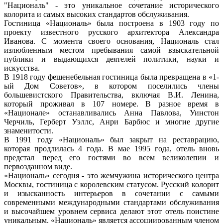
"Националь" - это уникальное сочетание исторического
колорита и самых высоких стандартов обслуживания.
Гостиница «Националь» была построена в 1903 году по
проекту известного русского архитектора Александра
Иванова. С момента своего основания, Националь стал
излюбленным местом пребывания самой взыскательной
публики и выдающихся деятелей политики, науки и
искусства.
В 1918 году фешенебельная гостиница была превращена в «1-
ый Дом Советов», в котором поселились члены
большевистского Правительства, включая В.И. Ленина,
который проживал в 107 номере. В разное время в
«Национале» останавливались Анна Павлова, Уинстон
Черчиль, Герберт Уэллс, Анри Барбюс и многие другие
знаменитости.
В 1991 году «Националь» был закрыт на реставрацию,
которая продлилась 4 года. В мае 1995 года, отель вновь
предстал перед его гостями во всем великолепии и
первозданном виде.
«Националь» сегодня - это жемчужина исторического центра
Москвы, гостиница с королевским статусом. Русский колорит
и изысканность интерьеров в сочетании с самыми
современными международными стандартами обслуживания
и высочайшем уровнем сервиса делают этот отель поистине
уникальным. «Националь» является ассоциированным членом