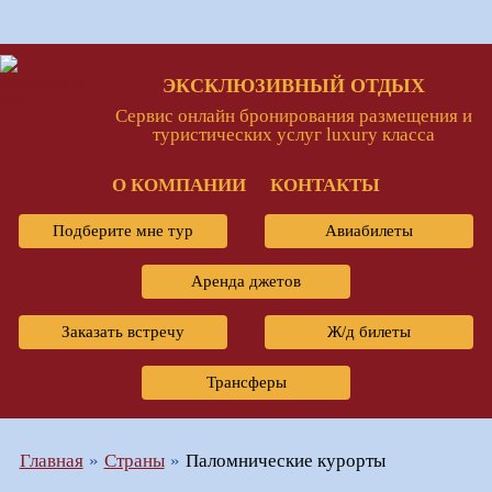
ЭКСКЛЮЗИВНЫЙ ОТДЫХ
Сервис онлайн бронирования размещения и
туристических услуг luxury класса
О КОМПАНИИ
КОНТАКТЫ
Подберите мне тур
Авиабилеты
Аренда джетов
Заказать встречу
Ж/д билеты
Трансферы
Главная
Страны
Паломнические курорты