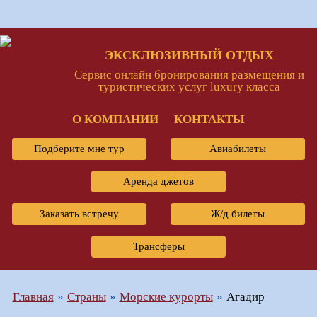
ЭКСКЛЮЗИВНЫЙ ОТДЫХ
Сервис онлайн бронирования размещения и
туристических услуг luxury класса
О КОМПАНИИ
КОНТАКТЫ
Подберите мне тур
Авиабилеты
Аренда джетов
Заказать встречу
Ж/д билеты
Трансферы
Главная
Страны
Морские курорты
Агадир