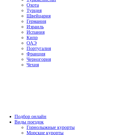
Охота
Турция
Швейцария
Германия
Израиль
Испания
Кипр
ОАЭ
Португалия
Франция
Черногория
Чехия
Подбор онлайн
Виды поездок
Горнолыжные курорты
Морские курорты