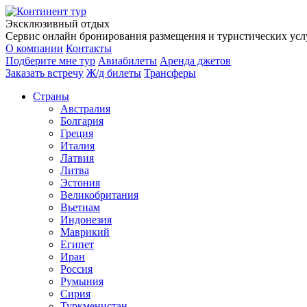
Эксклюзивный отдых
Сервис онлайн бронирования размещения и туристических услу
О компании
Контакты
Подберите мне тур
Авиабилеты
Аренда джетов
Заказать встречу
Ж/д билеты
Трансферы
Страны
Австралия
Болгария
Греция
Италия
Латвия
Литва
Эстония
Великобритания
Вьетнам
Индонезия
Маврикий
Египет
Иран
Россия
Румыния
Сирия
Туркменистан