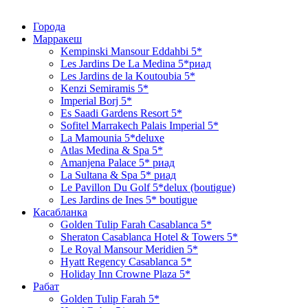
Города
Марракеш
Kempinski Mansour Eddahbi 5*
Les Jardins De La Medina 5*риад
Les Jardins de la Koutoubia 5*
Kenzi Semiramis 5*
Imperial Borj 5*
Es Saadi Gardens Resort 5*
Sofitel Marrakech Palais Imperial 5*
La Mamounia 5*deluxe
Atlas Medina & Spa 5*
Amanjena Palace 5* риад
La Sultana & Spa 5* риад
Le Pavillon Du Golf 5*delux (boutigue)
Les Jardins de Ines 5* boutigue
Касабланка
Golden Tulip Farah Casablanca 5*
Sheraton Casablanca Hotel & Towers 5*
Le Royal Mansour Meridien 5*
Hyatt Regency Casablanca 5*
Holiday Inn Crowne Plaza 5*
Рабат
Golden Tulip Farah 5*