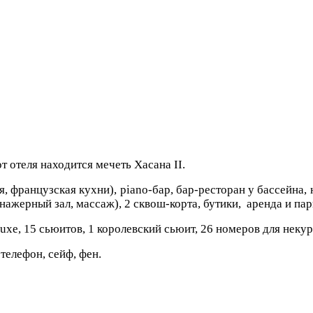
от отеля находится мечеть Хасана II.
, французская кухни), piano-бар, бар-ресторан у бассейна, 
енажерный зал, массаж), 2 сквош-корта, бутики, аренда и па
xe, 15 сьюитов, 1 королевский сьюит, 26 номеров для неку
телефон, сейф, фен.